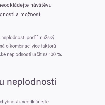
 neodkládejte návštěvu
odnosti a možnosti
 neplodnosti podílí mužský
dná o kombinaci více faktorů
ské neplodnosti určit na
100
%.
nou neplodnosti
ochybnosti, neodkládejte