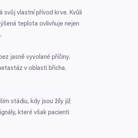
 svůj vlastní přívod krve. Kvůli
ik metrů
ýšená teplota ovlivňuje nejen
otisk prstu)
.
 podrobnostmi
. Svůj souhlas
Marketingové
bez jasně vyvolané příčiny.
ěvnosti využíváme soubory
, inzerci a analýzy. Partneři
tastáz v oblasti břicha.
li v důsledku toho, že
Povolit vše
ím stádiu, kdy jsou žíly již
gnály, které však pacienti