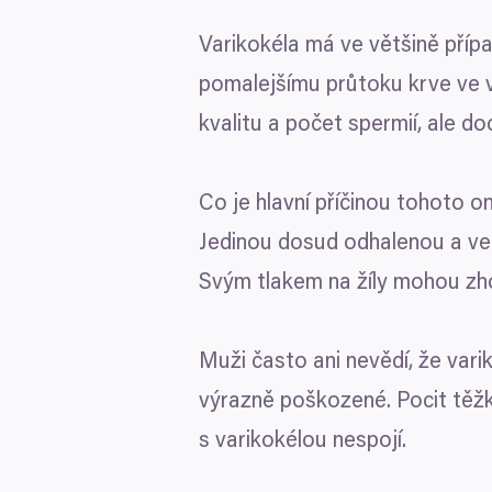
Pokud to povolíte, rádi bych
Varikokéla má ve většině případ
Shromažďovali inform
pomalejšímu průtoku krve ve v
Identifikovali vaše za
Výběr
kvalitu a počet spermií, ale do
Zjistěte více o tom, jak zpr
Nutné
souhlasu
můžete kdykoliv změnit nebo 
Co je hlavní příčinou tohoto o
K personalizaci obsahu a re
cookie. Informace o tom, jak
Jedinou dosud odhalenou a vel
tyto údaje mohou zkombinovat
Odmítnout
Svým tlakem na žíly mohou zho
používáte jejich služby.
Muži často ani nevědí, že varik
výrazně poškozené. Pocit těžko
s varikokélou nespojí.