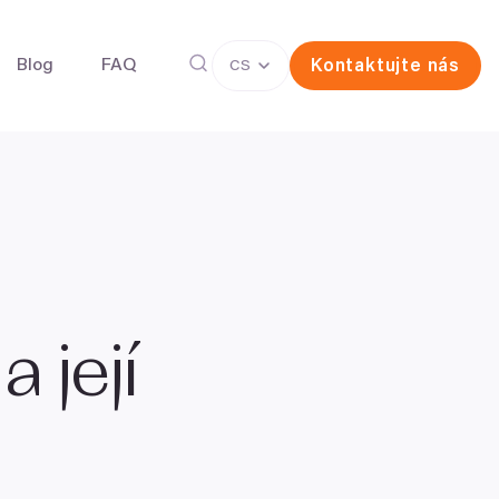
Blog
FAQ
Kontaktujte nás
CS
íček pro zachování plodnosti
Darování vajíček
ermií pro zachování plodnosti
 její