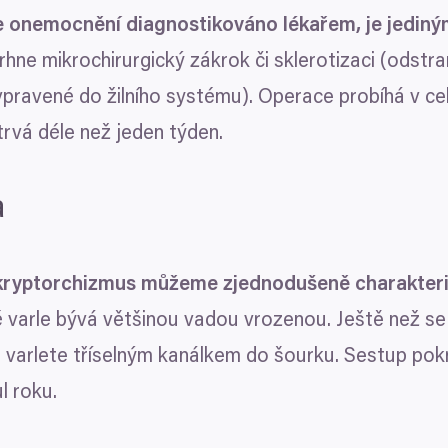
e je onemocnění diagnostikováno lékařem, je jedin
ne mikrochirurgický zákrok či sklerotizaci (odstran
 vpravené do žilního systému). Operace probíhá v c
trvá déle než jeden týden.
a
ryptorchizmus můžeme zjednodušeně charakteriz
varle bývá většinou vadou vrozenou. Ještě než se
 varlete tříselným kanálkem do šourku. Sestup pokr
l roku.