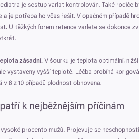
ediatra je sestup varlat kontrolován. Také rodiče bý
 a je potřeba ho včas řešit. V opačném případě hr
ost. U těžkých forem retence varlete se dokonce 
tkrát.
teplota zásadní.
V šourku je teplota optimální, nižší
ie vystaveny vyšší teplotě. Léčba probíhá korigová
vá v
8
z
10
případů plodnost obnovena.
 patří k nejběžnějším příčinám
 vysoké procento mužů. Projevuje se neschopnost