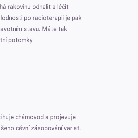
 rakovinu odhalit a léčit
lodnosti po radioterapii je pak
avotním stavu. Máte tak
stní potomky.
a
Více o cookies
jako např. souborů cookie
ihuje chámovod a projevuje
alizované reklamy a obsah,
ho, kdo vaše údaje používá a
ušeno cévní zásobování varlat.