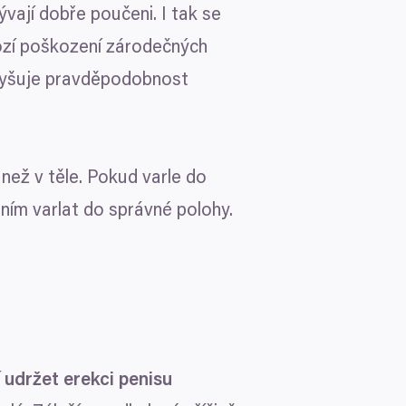
vají dobře poučeni. I tak se
ozí poškození zárodečných
zvyšuje pravděpodobnost
 než v těle. Pokud varle do
ním varlat do správné polohy.
í
udržet erekci penisu