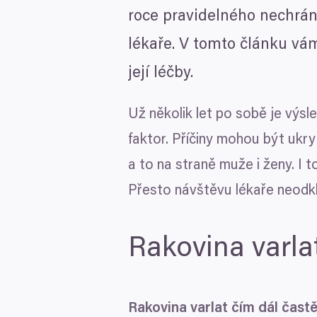
roce pravidelného nechrán
lékaře. V tomto článku vám
její léčby.
Už několik let po sobě je výsl
faktor. Příčiny mohou být ukry
a to na straně muže i ženy. I 
Přesto návštěvu lékaře neodkl
Rakovina varlat
Rakovina varlat čím dál častě