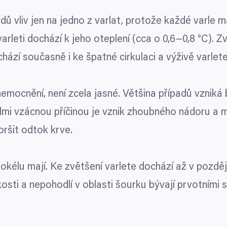
om také:
ů vliv jen na jedno z varlat, protože každé varle má
ace o vaší geografické poloze, které mohou být přesné na někol
arleti dochází k jeho oteplení (cca o
0
,
6
−
0
,
8
°C). Zv
řízení pomocí aktivního skenování pro konkrétní charakteristiky (
chází současně i ke špatné cirkulaci a výživě varlete
acováváme vaše osobní údaje, a nastavte si předvolby v
části s
Preferenční
Statistické
odvolat v části Prohlášení o souborech cookie.
nemocnění, není zcela jasné. Většina případů vzniká 
klam, poskytování funkcí sociálních médií a analýze naší návšt
 náš web používáte, sdílíme se svými partnery pro sociální média
mi vzácnou příčinou je vznik zhoubného nádoru a me
 s dalšími informacemi, které jste jim poskytli nebo které získa
Povolit výběr
ršit odtok krve.
okélu mají. Ke zvětšení varlete dochází až v pozdějš
sti a nepohodlí v oblasti šourku bývají prvotními si