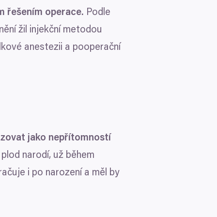
ým řešením operace.
Podle
ění žil injekční metodou
elkové anestezii a pooperační
ovat jako nepřítomností
 plod narodí, už během
ačuje i po narození a měl by