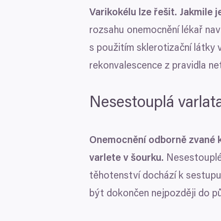
Varikokélu lze řešit. Jakmil
rozsahu onemocnění lékař navrh
s použitím sklerotizační látky
rekonvalescence z pravidla ne
Nesestouplá varlat
Onemocnění odborně zvané k
varlete v šourku.
Nesestouplé 
těhotenství dochází k sestupu
být dokončen nejpozději do pů