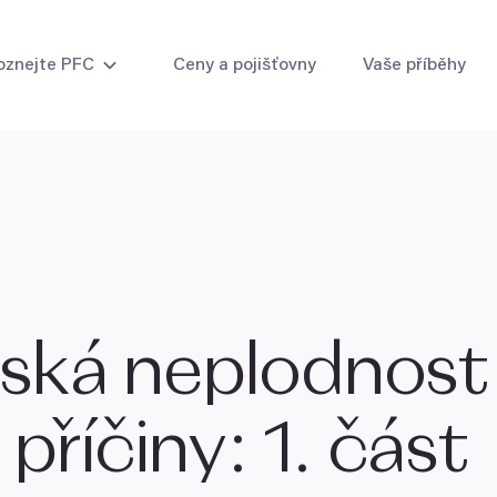
oznejte PFC
Ceny a pojišťovny
Vaše příběhy
i žen
Intrauterinní inseminace
Zmrazení vaj
ti muže
Umělé oplodnění (IVF)
Zmrazení sp
IVF s vlastními vajíčky
IVF s vlastními i darovanými vajíčky
IVF s darovanými vajíčky
IVF s darovanými embryi
ká neplodnost a
Laboratorní metody
příčiny:
1
. část