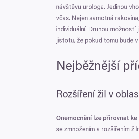
návštěvu urologa. Jedinou vho
včas. Nejen samotná rakovina, 
individuální. Druhou možností 
jistotu, že pokud tomu bude v
Nejběžnější př
Souhlas
Rozšíření žil v obla
Zodpovědné používání vaši
My a
naši 1022 partneři
zpra
Onemocnění lze přirovnat k
pro uchování a přístup k in
měření reklam a obsahu, náh
se zmnožením a rozšířením žiln
k jakým účelům.