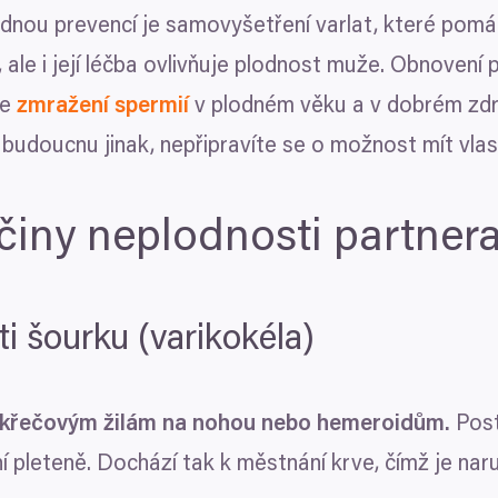
dnou prevencí je samovyšetření varlat, které pomáhá
ale i její léčba ovlivňuje plodnost muže. Obnovení p
je
zmražení spermií
v plodném věku a v dobrém zdr
 budoucnu jinak, nepřipravíte se o možnost mít vla
íčiny neplodnosti partner
Detaily
Nastavení reklam
sti šourku (varikokéla)
ch údajů
cováváme vaše údaje (jako např. číslo IP) pomocí technologií, 
e křečovým žilám na nohou nebo hemeroidům.
Post
formacím na vašem zařízení, abychom vám mohli nabízet person
led na návštěvníky a vývoj produktů. Máte možnosti ohledně to
í pleteně. Dochází tak k městnání krve, čímž je nar