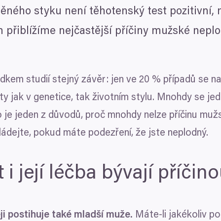
ěného styku není těhotenský test pozitivní,
 přiblížíme nejčastější příčiny mužské nepl
edkem studií stejný závěr: jen ve
20
% případů se na
ty jak v genetice, tak životním stylu. Mnohdy se je
to je jeden z důvodů, proč mnohdy nelze příčinu muž
ádejte, pokud máte podezření, že jste neplodný.
 i její léčba bývají příči
ji postihuje také mladší muže.
Máte-li jakékoliv p