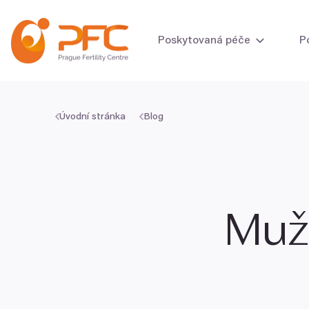
Přeskočit na obsah
Poskytovaná péče
P
Úvodní stránka
Blog
Vyšetření plodnost
Vyšetření plodnos
Mužs