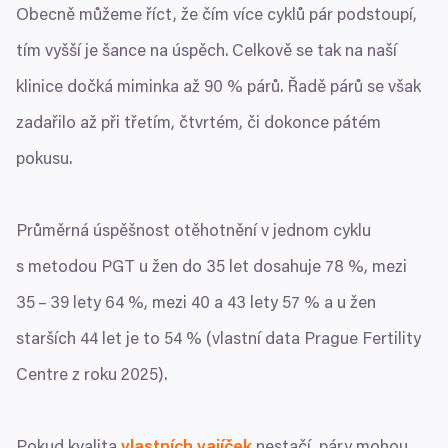
Obecně můžeme říct, že čím více cyklů pár podstoupí,
tím vyšší je šance na úspěch. Celkově se tak na naší
klinice dočká miminka až
90
% párů. Řadě párů se však
zadařilo až při třetím, čtvrtém, či dokonce pátém
pokusu.
Průměrná úspěšnost otěhotnění v jednom cyklu
s metodou
PGT
u žen do
35
let dosahuje
78
%, mezi
35
–
39
lety
64
%, mezi
40
a
43
lety
57
% a u žen
starších
44
let je to
54
% (vlastní data Prague Fertility
Centre z roku
2025
).