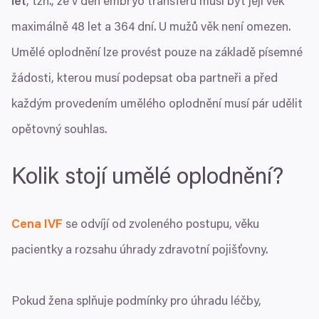
let
, tzn., že v den embryo transferu musí být její věk
maximálně
48
let a
364
dní. U mužů věk není omezen.
Umělé oplodnění lze provést pouze na základě písemné
žádosti, kterou musí podepsat oba partneři a před
každým provedením umělého oplodnění musí pár udělit
opětovný souhlas.
Kolik stojí umělé oplodnění?
Cena
IVF
se odvíjí od zvoleného postupu, věku
pacientky a rozsahu úhrady zdravotní pojišťovny.
Pokud žena splňuje podmínky pro úhradu léčby,