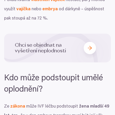
Pokud kvalita
vlastních vajíček
nestačí, páry mohou
využít
vajíčka
nebo
embrya
od dárkyně – úspěšnost
pak stoupá až na
72
%.
Chci se objednat na
vyšetření neplodnosti
Kdo může podstoupit umělé
oplodnění?
Ze
zákona
může
IVF
léčbu podstoupit
žena mladší
49