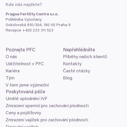
Kde nás najdete?
Prague Fertility Centre s.r.o.
Poliklinika Vysočany
Sokolovská
810
/
304
,
190
00
Praha
9
Recepce +
420
233
311
523
Poznejte
PFC
Nepřehlédněte
O nás
Příběhy našich klientů
Udržitelnost v PFC
Kontakty
Kariéra
Časté otázky
Tým
Blog
V čem jsme výjimeční
Poskytovaná péče
Umělé oplodnění IVF
Zmrazení spermií pro zachování plodnosti
Ceny a pojišťovny
Zmrazení vajíček pro zachování plodnosti