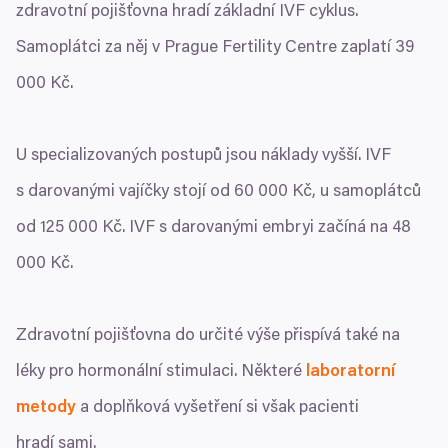
zdravotní pojišťovna hradí základní
IVF
cyklus.
Samoplátci za něj v Prague Fertility Centre zaplatí
39
000
Kč.
U specializovaných postupů jsou náklady vyšší.
IVF
s darovanými vajíčky stojí od
60
000
Kč, u samoplátců
od
125
000
Kč.
IVF
s darovanými embryi začíná na
48
000
Kč.
Zdravotní pojišťovna do určité výše přispívá také na
léky pro hormonální stimulaci. Některé
laboratorní
metody
a doplňková vyšetření si však pacienti
hradí sami.