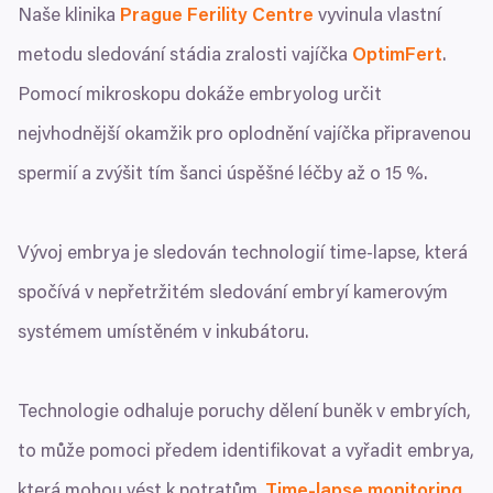
Naše klinika
Prague Ferility Centre
vyvinula vlastní
metodu sledování stádia zralosti vajíčka
OptimFert
.
Pomocí mikroskopu dokáže embryolog určit
nejvhodnější okamžik pro oplodnění vajíčka připravenou
spermií a zvýšit tím šanci úspěšné léčby až o
15
%.
Vývoj embrya je sledován technologií time-lapse, která
spočívá v nepřetržitém sledování embryí kamerovým
systémem umístěném v inkubátoru.
Technologie odhaluje poruchy dělení buněk v embryích,
to může pomoci předem identifikovat a vyřadit embrya,
která mohou vést k potratům.
Time-lapse monitoring