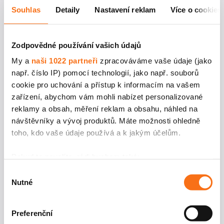
Souhlas
Detaily
Nastavení reklam
Více o cookies
Hned po odběru je možné určit jejich počet a zralost.
4
. Odběr spermií
Zodpovědné používání vašich údajů
My a
naši 1022 partneři
zpracováváme vaše údaje (jako
např. číslo IP) pomocí technologií, jako např. souborů
Termín odběru spermií, který běžně probíhá ve stejný
cookie pro uchování a přístup k informacím na vašem
zařízení, abychom vám mohli nabízet personalizované
den jako mimotělní oplodnění, se stanovuje při
reklamy a obsah, měření reklam a obsahu, náhled na
partnerčině posledním ultrazvuku během stimulace
návštěvníky a vývoj produktů. Máte možnosti ohledně
toho, kdo vaše údaje používá a k jakým účelům.
vaječníků.
Pokud to povolíte, rádi bychom také:
Partner dorazí na kliniku, v andrologické laboratoři
Shromažďovali informace o vaší geografické
Výběr
Nutné
poloze, které mohou být přesné na několik metrů
souhlasu
dostane nádobku na sperma a provede odběr spermatu
Identifikovali vaše zařízení pomocí aktivního
masturbací. Pokud partner nemá možnost navštívit
skenování pro konkrétní charakteristiky (otisk prstu)
Preferenční
Zjistěte více o tom, jak zpracováváme vaše osobní
kliniku v den odběru vajíček, lze odběr spermií provést