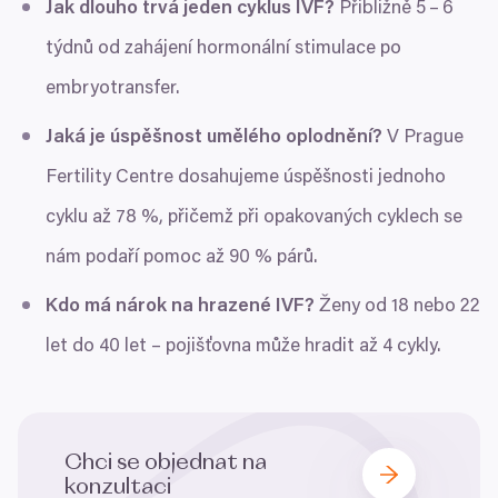
Jak dlouho trvá jeden cyklus
IVF
?
Přibližně
5
–
6
týdnů od zahájení hormonální stimulace po
embryotransfer.
Jaká je úspěšnost umělého oplodnění?
V Prague
Fertility Centre dosahujeme úspěšnosti jednoho
cyklu až
78
%, přičemž při opakovaných cyklech se
nám podaří pomoc až
90
% párů.
Kdo má nárok na hrazené
IVF
?
Ženy od
18
nebo
22
let do
40
let – pojišťovna může hradit až
4
cykly.
Chci se objednat na
konzultaci