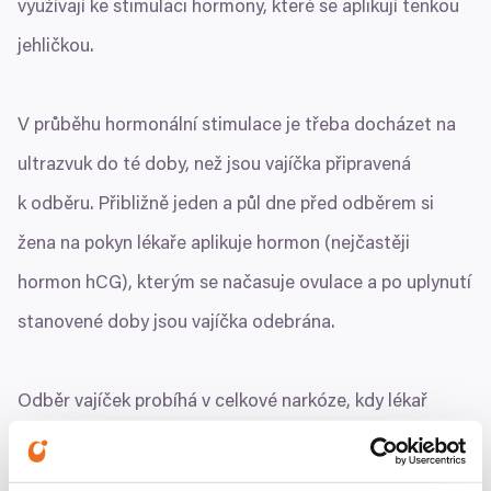
využívají ke stimulaci hormony, které se aplikují tenkou
jehličkou.
V průběhu hormonální stimulace je třeba docházet na
ultrazvuk do té doby, než jsou vajíčka připravená
k odběru. Přibližně jeden a půl dne před odběrem si
žena na pokyn lékaře aplikuje hormon (nejčastěji
hormon hCG), kterým se načasuje ovulace a po uplynutí
stanovené doby jsou vajíčka odebrána.
Odběr vajíček probíhá v celkové narkóze, kdy lékař
zavede katetr pochvou do vaječníků. Spolu s vajíčky je
odsáta i folikulární tekutina, která je obklopuje a chrání.