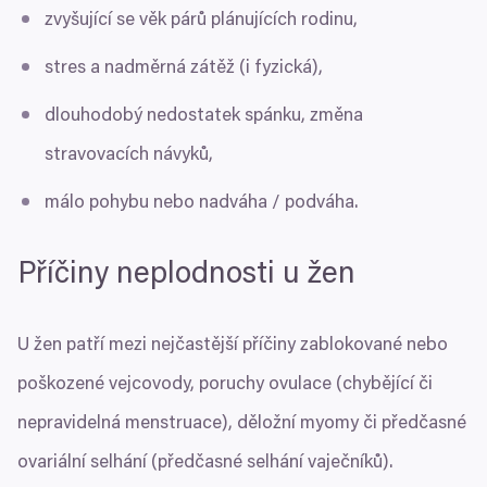
zvyšující se věk párů plánujících rodinu,
stres a nadměrná zátěž (i fyzická),
dlouhodobý nedostatek spánku, změna
stravovacích návyků,
málo pohybu nebo nadváha / podváha.
Příčiny neplodnosti u žen
U žen patří mezi nejčastější příčiny zablokované nebo
poškozené vejcovody, poruchy ovulace (chybějící či
nepravidelná menstruace), děložní myomy či předčasné
ovariální selhání (předčasné selhání vaječníků).