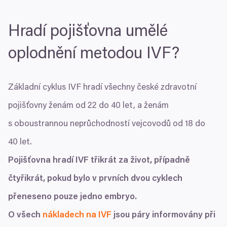
Hradí pojišťovna umělé
oplodnění metodou
IVF
?
Základní cyklus
IVF
hradí všechny české zdravotní
pojišťovny ženám od
22
do
40
let, a ženám
s oboustrannou neprůchodností vejcovodů od
18
do
40
let.
Pojišťovna hradí
IVF
třikrát za život, případně
čtyřikrát, pokud bylo v prvních dvou cyklech
přeneseno pouze jedno embryo.
O všech
nákladech na
IVF
jsou páry informovány při