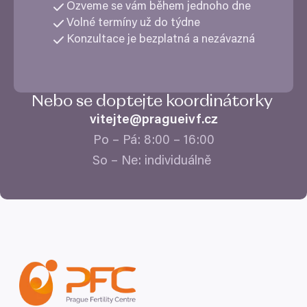
Ozveme se vám během jednoho dne
Volné termíny už do týdne
Konzultace je bezplatná a nezávazná
Nebo se doptejte koordinátorky
vitejte@​pragueivf.​cz
Po – Pá:
8
:
00
–
16
:
00
So – Ne: individuálně