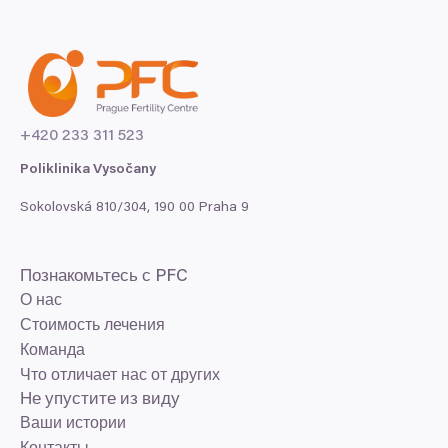
+
420
233
311
523
Poliklinika Vysočany
Sokolovská
810
/
304
,
190
00
Praha
9
Познакомьтесь с
PFC
О нас
Стоимость лечения
Команда
Что отличает нас от других
Не упустите из виду
Ваши истории