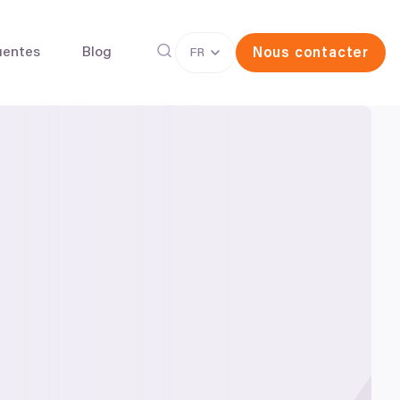
uentes
Blog
Nous contacter
FR
rvation d'ovocytes
La Fécondation in vitro (FIV)