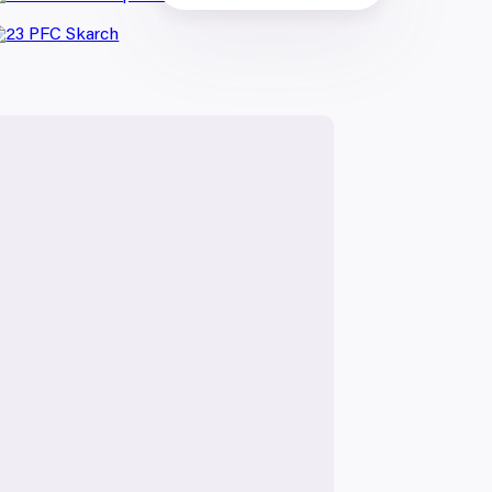
ik metrů
otisk prstu)
 podrobnostmi
. Svůj souhlas
Marketingové
ěvnosti využíváme soubory
, inzerci a analýzy. Partneři
li v důsledku toho, že
Povolit vše