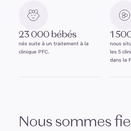
23
000
bébés
1
50
nés suite à un traitement à la
nous sit
clinique
PFC
.
les
5
clin
dans la 
Nous sommes fie