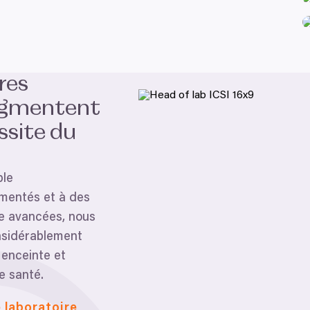
om také:
ace o vaší geografické poloze, které mohou být přesné na někol
řízení pomocí aktivního skenování pro konkrétní charakteristiky (
res
acováváme vaše osobní údaje, a nastavte si předvolby v
části s
Preferenční
Statistické
odvolat v části Prohlášení o souborech cookie.
ugmentent
ssite du
klam, poskytování funkcí sociálních médií a analýze naší návšt
 náš web používáte, sdílíme se svými partnery pro sociální média
 s dalšími informacemi, které jste jim poskytli nebo které získa
Povolit výběr
ble
imentés et à des
e avancées, nous
sidérablement
enceinte et
e santé.
 laboratoire