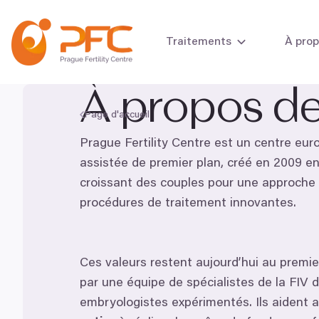
Aller au contenu
Traitements
À pro
À propos d
Page d'accueil
Bilan de fertilité
Prague Fertility Centre est un centre eu
Bilan de fertilité
assistée de premier plan, créé en
2009
en
croissant des couples pour une approche i
procédures de traitement innovantes.
Ces valeurs restent aujourd’hui au premi
par une équipe de spécialistes de la
FIV
d
embryologistes expérimentés. Ils aident a