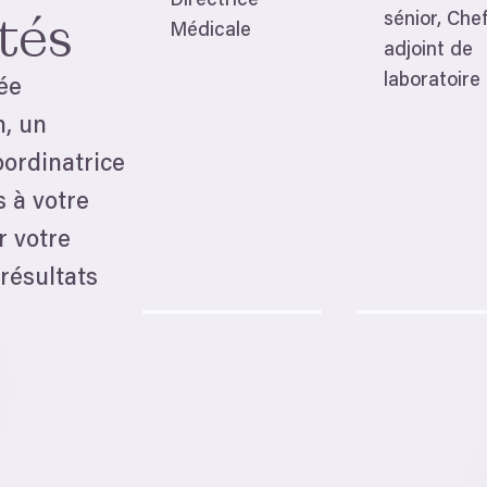
Directrice
sénior, Che
tés
Médicale
adjoint de
laboratoire
ée
, un
oordinatrice
s à votre
r votre
 résultats