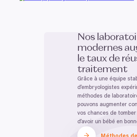
Pokud to povolíte, rádi bych
Shromažďovali inform
Identifikovali vaše za
Výběr
Nos laboratoi
Zjistěte více o tom, jak zpr
Nutné
souhlasu
můžete kdykoliv změnit nebo 
modernes a
le taux de réu
K personalizaci obsahu a re
cookie. Informace o tom, jak
traitement
tyto údaje mohou zkombinovat
Odmítnout
Grâce à une équipe sta
používáte jejich služby.
d’embryologistes expér
méthodes de laboratoir
pouvons augmenter con
vos chances de tomber 
d’avoir un bébé en bonn
Méthodes de