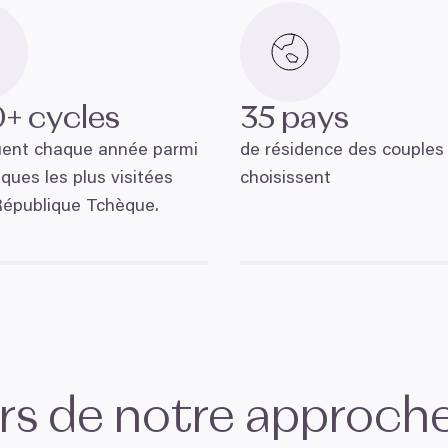
0
+ cycles
35
pays
uent chaque année parmi
de résidence des couples
iques les plus visitées
choisissent
République Tchèque.
rs de notre approch