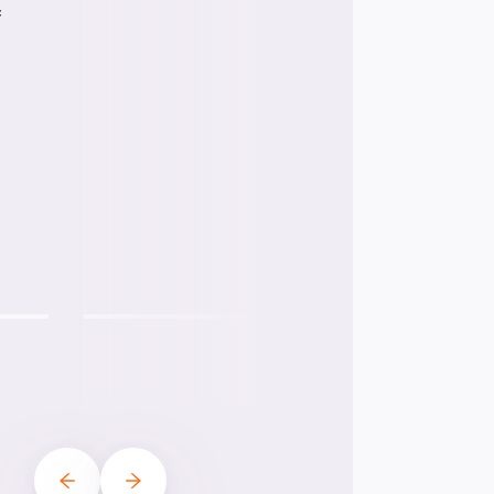
f
Ing. Ondřej
Halda
Senior
embryologiste
avec
certification
ESHRE
et
Andrologue