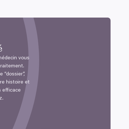
é
médecin vous
raitement.
le
“
dossier”,
e histoire et
 efficace
z.