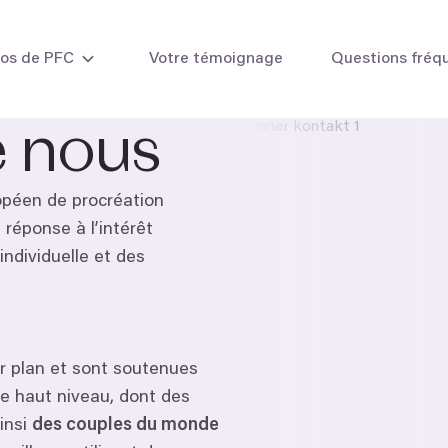
pos de PFC
Votre témoignage
Questions fréq
e nous
 chez la femme
L'insémination intra-utérine (IIU)
Cryoconse
ropéen de procréation
 chez l'homme
La Fécondation in vitro (FIV)
 réponse à l’intérêt
La FIV avec vos propres ovocytes
La FIV combinée
ndividuelle et des
La FIV avec don d'ovocytes
La FIV avec don d'embryons
Méthodes de laboratoire
er plan et sont soutenues
e haut niveau, dont des
insi
des couples du monde