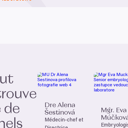
out
trouve
Dre Alena
 de
Mgr. Eva
Šestinová
Múčkov
nels
Médecin-chef et
Embryologi