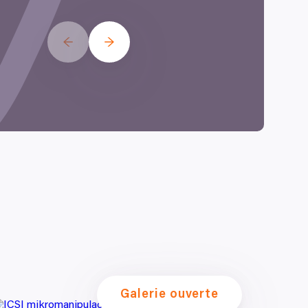
Více o cookies
jako např. souborů cookie
alizované reklamy a obsah,
ho, kdo vaše údaje používá a
Galerie ouverte