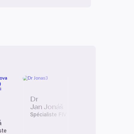
Dr
Jan Jonáš
Spécialiste
FIV
á
ste