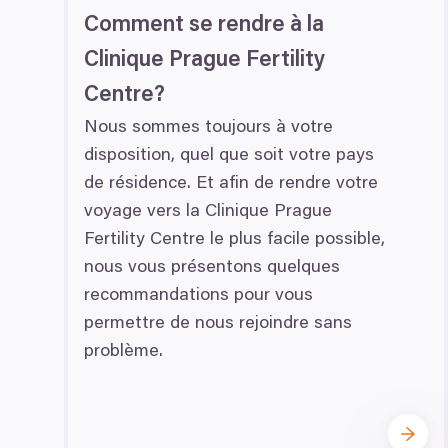
Identifikovali vaše za
Výběr
Comment se rendre à la
Zjistěte více o tom, jak zpr
Nutné
souhlasu
Clinique Prague Fertility
můžete kdykoliv změnit nebo 
Centre?
K personalizaci obsahu a re
Nous sommes toujours à votre
cookie. Informace o tom, jak
disposition, quel que soit votre pays
tyto údaje mohou zkombinovat
Odmítnout
de résidence. Et afin de rendre votre
používáte jejich služby.
voyage vers la Clinique Prague
Fertility Centre le plus facile possible,
nous vous présentons quelques
recommandations pour vous
permettre de nous rejoindre sans
problème.