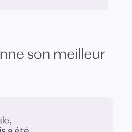
onne son meilleur
.
le,
s a été