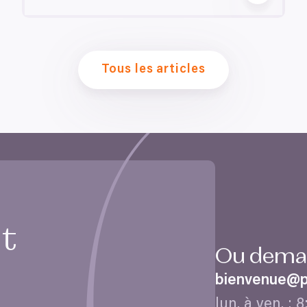
Tous les articles
it
Ou deman
bienvenue@​pr
lun. à ven. :
8