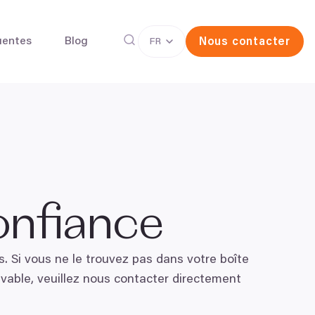
uentes
Blog
Nous contacter
FR
rvation d'ovocytes
La Fécondation in vitro (FIV)
confiance
. Si vous ne le trouvez pas dans votre boîte
uvable, veuillez nous contacter directement