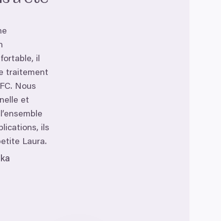
ne
n
rtable, il
e traitement
FC
. Nous
nelle et
l’ensemble
ications, ils
etite Laura.
inka