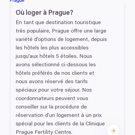
řízení pomocí aktivního skenování pro konkrétní charakteristiky (
Où loger à Prague?
acováváme vaše osobní údaje, a nastavte si předvolby v
části s
Preferenční
Statistické
odvolat v části Prohlášení o souborech cookie.
En tant que destination touristique
très populaire, Prague offre une large
klam, poskytování funkcí sociálních médií a analýze naší návšt
variété d’options de logement, depuis
 náš web používáte, sdílíme se svými partnery pro sociální média
les hôtels les plus accessibles
 s dalšími informacemi, které jste jim poskytli nebo které získa
Povolit výběr
jusqu’aux hôtels
5
étoiles. Nous
avons sélectionné ci-dessous les
hôtels préférés de nos clients et
nous avons réservé des tarifs
spéciaux pour votre séjour. Nos
coordonnateurs peuvent vous
conseiller sur la procédure de
réservation d’un logement à un prix
spécial pour les clients de la Clinique
Prague Fertility Centre.