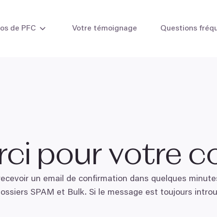
pos de PFC
Votre témoignage
Questions fréq
 chez la femme
L'insémination intra-utérine (IIU)
Cryoconse
 chez l'homme
La Fécondation in vitro (FIV)
La FIV avec vos propres ovocytes
La FIV combinée
La FIV avec don d'ovocytes
La FIV avec don d'embryons
ci pour votre 
Méthodes de laboratoire
recevoir un email de confirmation dans quelques minutes
dossiers
SPAM
et Bulk. Si le message est toujours intro