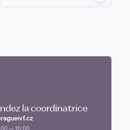
dez la coordinatrice
agueivf.​cz
:
00
—
16
:
00