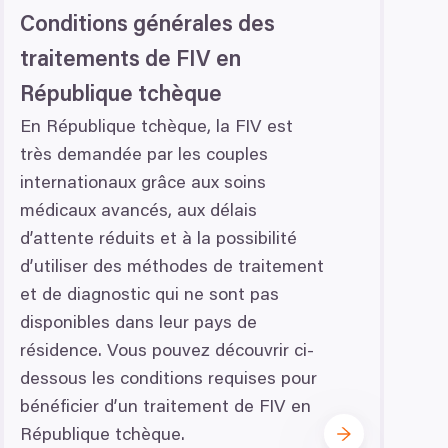
otisk prstu)
Conditions générales des
 podrobnostmi
. Svůj souhlas
Marketingové
traitements de
FIV
en
République tchèque
ěvnosti využíváme soubory
En République tchèque, la
FIV
est
, inzerci a analýzy. Partneři
très demandée par les couples
li v důsledku toho, že
Povolit vše
internationaux grâce aux soins
médicaux avancés, aux délais
d’attente réduits et à la possibilité
d’utiliser des méthodes de traitement
et de diagnostic qui ne sont pas
disponibles dans leur pays de
résidence. Vous pouvez découvrir ci-
dessous les conditions requises pour
bénéficier d’un traitement de
FIV
en
République tchèque.