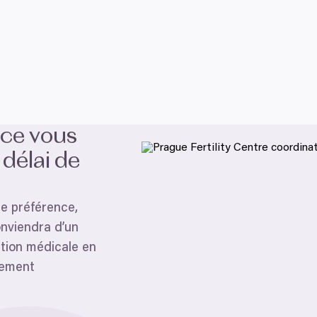
ice vous
délai de
re préférence,
onviendra d’un
tion médicale en
tement