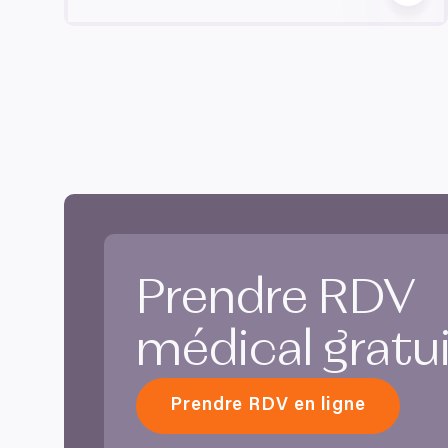
Prendre
RDV
médical gratu
Prendre RDV en ligne