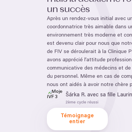
un succès
Après un rendez-vous initial avec u
coordonnatrice très aimable dans u
environnement très moderne et confo
est devenu clair pour nous que notr
de
FIV
se déroulerait à la Clinique
P
avons apprécié l’attitude profession
communicative des médecins et de 
du personnel. Même en cas de compl
nous ont aidés à avoir notre chère p
Šárka R. avec sa fille Laur
2
ème
cycle réussi
Témoignage
entier