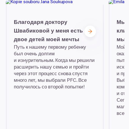
Благодаря доктору
Мы 
Швабиковой у меня есть
кли
двое детей моей мечты
мы 
Путь к нашему первому ребенку
Мой 
был очень долгим
оказа
и изнурительным. Когда мы решили
пытал
расширить нашу семью и пройти
иска
через этот процесс снова спустя
и про
много лет, мы выбрали
PFC
. Все
Выбо
получилось со второй попытки!
комп
и от
Сего
малы
всем 