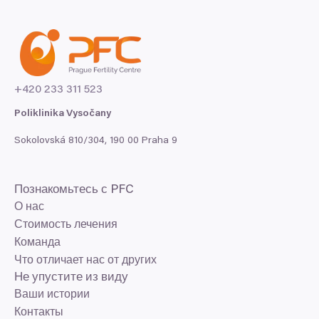
+
420
233
311
523
Poliklinika Vysočany
Sokolovská
810
/
304
,
190
00
Praha
9
Познакомьтесь с
PFC
О нас
Стоимость лечения
Команда
Что отличает нас от других
Не упустите из виду
Ваши истории
Контакты