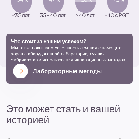
54
%
47
%
26
%
72
%
<
35
лет
35
–
40
лет
>
40
лет
>
40
с
PGT
Что стоит за нашим успехом?
Мы также повышаем успешность лечения с помощью
хорошо оборудованной лаборатории, лучших
эмбриологов и использования инновационных методов.
Лабораторные методы
Это может стать и вашей
историей