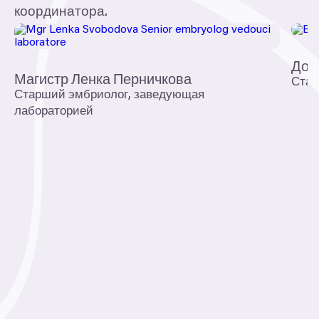
координатора.
Док
Магистр Ленка Перничкова
Стар
Старший эмбриолог, заведующая
лабораторией