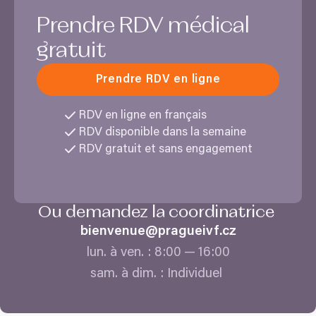
proposerons des solutions adaptées afin d’éviter
Prendre
RDV
médical
qu’il ne s’aggrave. Vous pourrez ensuite en discuter
avec votre partenaire, qui pourra être examiné
gratuit
ultérieurement. Toutefois, le traitement de
FIV
en
lui-même se réalise toujours en couple.
Prendre RDV en ligne
RDV
en ligne en français
RDV
disponible dans la semaine
RDV
gratuit et sans engagement
Ou demandez la coordinatrice
bienvenue@​pragueivf.​cz
lun. à ven. :
8
:
00
—
16
:
00
sam. à dim. : Individuel