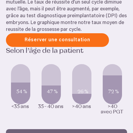
mutuelle. Le taux de réussite d’un seul cycle diminue
avec l’âge, mais il peut être augmenté, par exemple,
grâce au test diagnostique preimplantatoire (
DPI
) des
embryons. Le graphique montre notre taux moyen de
reussite de la grossesse par cycle.
Réserver une consultation
Selon l’âge de la patient
54
%
47
%
26
%
72
%
<
35
ans
35
–
40
ans
>
40
ans
>
40
avec
PGT