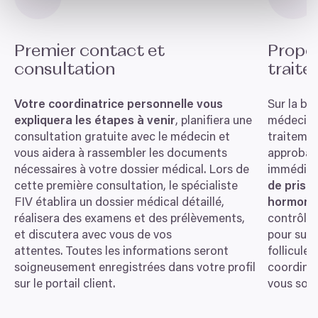
Premier contact et
Propos
consultation
traite
Votre coordinatrice personnelle vous
Sur la ba
expliquera les étapes à venir
, planifiera une
médecin 
consultation gratuite avec le médecin et
traitemen
vous aidera à rassembler les documents
approbat
nécessaires à votre dossier médical. Lors de
immédiat
cette première consultation, le spécialiste
de prise
FIV
établira un dossier médical détaillé,
hormona
réalisera des examens et des prélèvements,
contrôles
et discutera avec vous de vos
pour surv
attentes. Toutes les informations seront
follicules
soigneusement enregistrées dans votre profil
coordinat
sur le portail client.
vous sout