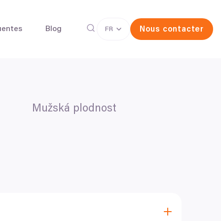
uentes
Blog
Nous contacter
FR
rvation d'ovocytes
La Fécondation in vitro (FIV)
Mužská plodnost