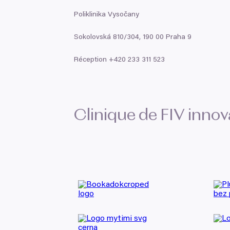
Poliklinika Vysočany
Sokolovská
810
/
304
,
190
00
Praha
9
Réception +
420
233
311
523
Clinique de
FIV
innov