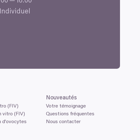
:
00
—
16
:
00
 Individuel
Nouveautés
tro (FIV)
Votre témoignage
 vitro (FIV)
Questions fréquentes
n d'ovocytes
Nous contacter