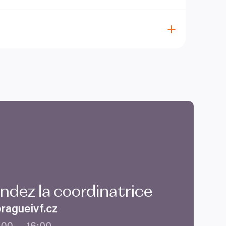
idéal d’obtenir une grossesse à l’aide des
entes et des procédures de laboratoire de haute
spermatozoïdes. C’est pourquoi la
 idéal pour la grossesse se situe biologiquement
ouvent pas d’atteindre cet objectif.
ar an), et après l’âge de
40
ans, seulement
20
%
e de conserver les ovocytes dans un état
s ovocytes puissent être prélevés à presque
’ovocytes à un âge plus avancé réduit les chances
lité, n’hésitez pas et contactez-nous au
dez la coordinatrice
agueivf.​cz