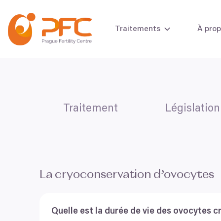
Aller au contenu
Traitements
À pro
Bilan de fertilité
Bilan de fertilité
Traitement
Législation
La cryoconservation d’ovocytes
Quelle est la durée de vie des ovocytes 