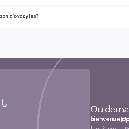
ure très basse ne modifie pas la qualité des ovules. Au moment 
ation artificielle en utilisant les méthodes de
FIV
les plus réc
ation d’ovocytes?
 plus important dans la qualité d’ovocytes que dans celle des 
uctrices est particulièrement importante pour les femmes. L’âge
lus grandes de la société et la vie quotidienne ne permettent s
ence à diminuer chaque mois après l’âge de
35
ans (jusqu’à
15
% p
ications. La cryoconservation d’ovocytes est un moyen efficac
n ultérieure. L’âge idéal est de moins de
30
ans et, bien que le
ngeler au plus tard à l’âge de
35
ans. En effet, la congélation d
yon en bonne santé. Si vous envisagez de préserver votre ferti
it
Ou deman
bienvenue@​pr