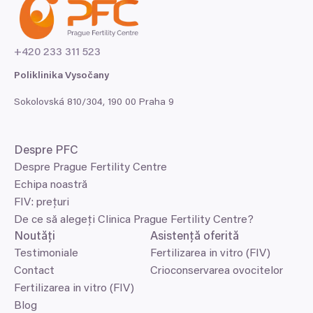
+
420
233
311
523
Poliklinika Vysočany
Sokolovská
810
/
304
,
190
00
Praha
9
Despre
PFC
Despre Prague Fertility Centre
Echipa noastră
FIV: prețuri
De ce să alegeți Clinica Prague Fertility Centre?
Noutăți
Asistență oferită
Testimoniale
Fertilizarea in vitro (FIV)
Contact
Crioconservarea ovocitelor
Fertilizarea in vitro (FIV)
Blog