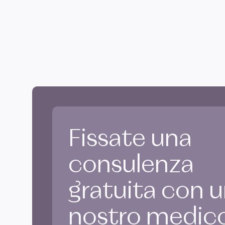
Fissate una
consulenza
gratuita con 
nostro medic