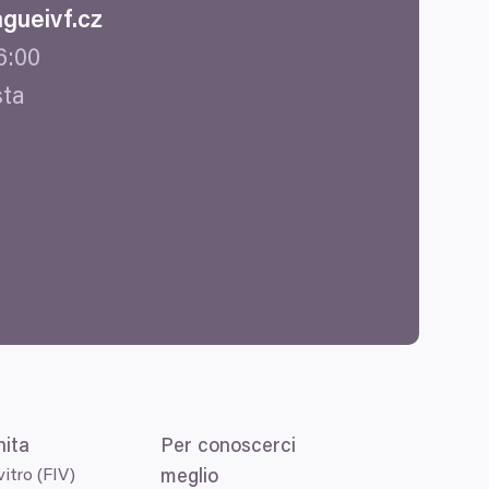
gueivf.​cz
6
:
00
sta
nita
Per conoscerci
itro (FIV)
meglio