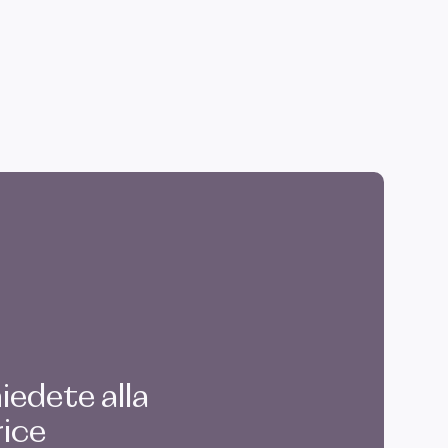
edete alla
rice