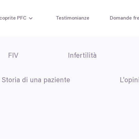
coprite PFC
Testimonianze
Domande fre
FIV
Infertilità
ità nelle donne
Inseminazione intraute
ità negli uomini
Fecondazione in vitro 
FIV con propri ovuli
FIV con ovodonazione
Storia di una paziente
L'opin
Ciclo combinato FIVET
FIV con embriodonazi
Metodi di laboratorio