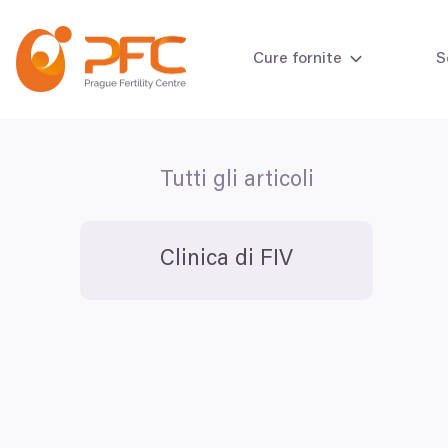
Vai al contenuto
Cure fornite
S
Tutti gli articoli
Test della fertil
Test della fertil
Clinica di FIV