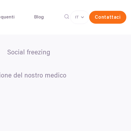
quenti
Blog
Contattaci
IT
Social freezing
rina
Congelamento degli ovuli
(FIV)
ione del nostro medico
one