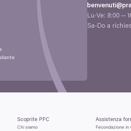
benvenuti@​pra
Lu-Ve:
8
:
00
—
1
Sa-Do a richie
na
colante
Scoprite
PFC
Assistenza for
Chi siamo
Fecondazione in v