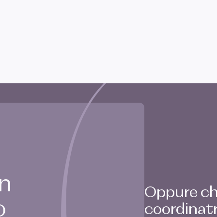
un
Oppure chi
o
coordinat