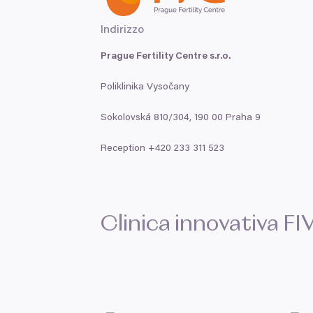
Indirizzo
Prague Fertility Centre s.r.o.
Poliklinika Vysočany
Sokolovská
810
/
304
,
190
00
Praha
9
Reception +
420
233
311
523
Clinica innovativa
FI