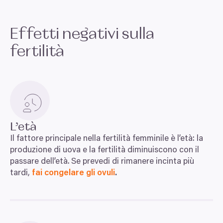
Effetti negativi sulla
fertilità
Souhlas
Detaily
Nastavení reklam
Více o cookies
Zodpovědné používání vašich údajů
L’età
My a
naši 1022 partneři
zpracováváme vaše údaje (jako
Il fattore principale nella fertilità femminile è l’età: la
např. číslo IP) pomocí technologií, jako např. souborů
produzione di uova e la fertilità diminuiscono con il
cookie pro uchování a přístup k informacím na vašem
passare dell’età. Se prevedi di rimanere incinta più
zařízení, abychom vám mohli nabízet personalizované
tardi,
fai congelare gli ovuli
.
reklamy a obsah, měření reklam a obsahu, náhled na
návštěvníky a vývoj produktů. Máte možnosti ohledně
toho, kdo vaše údaje používá a k jakým účelům.