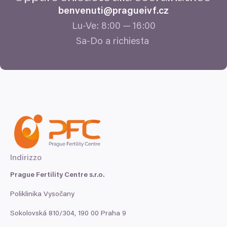
benvenuti@​pragueivf.​cz
Lu-Ve:
8
:
00
—
16
:
00
Sa-Do a richiesta
Indirizzo
Prague Fertility Centre s.r.o.
Poliklinika Vysočany
Sokolovská
810
/
304
,
190
00
Praha
9