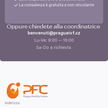
získali v důsledku toho, že používáte jejich služby.
La consulenza è gratuita e non vincolante
Odmítnout
Oppure chiedete alla coordinatrice
benvenuti@​pragueivf.​cz
Lu-Ve:
8
:
00
—
16
:
00
Sa-Do a richiesta
Indirizzo