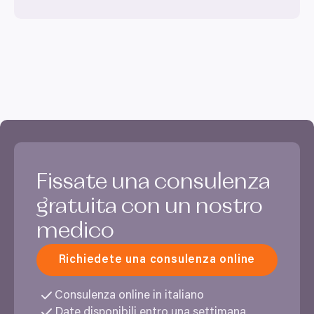
toho, kdo vaše údaje používá a k jakým účelům.
Pokud to povolíte, rádi bychom také:
Shromažďovali informace o vaší geografické
Výběr
Nutné
poloze, které mohou být přesné na několik metrů
souhlasu
Identifikovali vaše zařízení pomocí aktivního
skenování pro konkrétní charakteristiky (otisk prstu)
Preferenční
Zjistěte více o tom, jak zpracováváme vaše osobní
údaje, a nastavte si předvolby v
části s podrobnostmi
.
Statistické
Svůj souhlas můžete kdykoliv změnit nebo odvolat v
Fissate una consulenza
části Prohlášení o souborech cookie.
gratuita con un nostro
Marketingové
K personalizaci obsahu a reklam, poskytování funkcí
medico
sociálních médií a analýze naší návštěvnosti využíváme
soubory cookie. Informace o tom, jak náš web používáte,
Richiedete una consulenza online
sdílíme se svými partnery pro sociální média, inzerci a
Povolit vše
analýzy. Partneři tyto údaje mohou zkombinovat s
Consulenza online in italiano
dalšími informacemi, které jste jim poskytli nebo které
Povolit výběr
Date disponibili entro una settimana