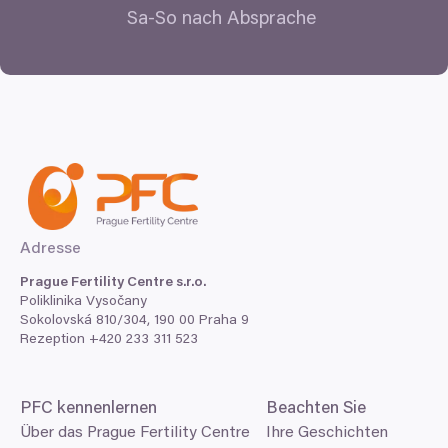
Sa-So nach Absprache
Adresse
Prague Fertility Centre s.r.o.
Poliklinika Vysočany
Sokolovská
810
/
304
,
190
00
Praha
9
Rezeption +
420
233
311
523
PFC
kennenlernen
Beachten Sie
Über das Prague Fertility Centre
Ihre Geschichten