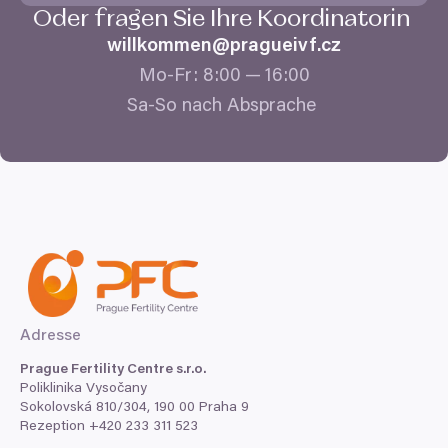
Oder fragen Sie Ihre Koordinatorin
willkommen@​pragueivf.​cz
Mo-Fr:
8
:
00
—
16
:
00
Sa-So nach Absprache
Adresse
Prague Fertility Centre s.r.o.
Poliklinika Vysočany
Sokolovská
810
/
304
,
190
00
Praha
9
Rezeption +
420
233
311
523