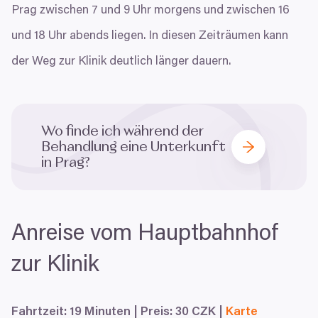
Prag zwischen
7
und
9
Uhr morgens und zwischen
16
und
18
Uhr abends liegen. In diesen Zeiträumen kann
der Weg zur Klinik deutlich länger dauern.
Wo finde ich während der
Behandlung eine Unterkunft
in Prag?
Anreise vom Hauptbahnhof
zur Klinik
Souhlas
Detaily
Nastavení reklam
Více o cookies
Fahrtzeit:
19
Minuten | Preis:
30
CZK
|
Karte