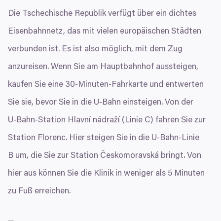
Zodpovědné používání vašich údajů
Die Tschechische Republik verfügt über ein dichtes
My a
naši 1022 partneři
zpracováváme vaše údaje (jako
např. číslo IP) pomocí technologií, jako např. souborů
Eisenbahnnetz, das mit vielen europäischen Städten
cookie pro uchování a přístup k informacím na vašem
verbunden ist. Es ist also möglich, mit dem Zug
zařízení, abychom vám mohli nabízet personalizované
reklamy a obsah, měření reklam a obsahu, náhled na
anzureisen. Wenn Sie am Hauptbahnhof aussteigen,
návštěvníky a vývoj produktů. Máte možnosti ohledně
kaufen Sie eine
30
-Minuten-Fahrkarte und entwerten
toho, kdo vaše údaje používá a k jakým účelům.
Sie sie, bevor Sie in die U‑Bahn einsteigen. Von der
Pokud to povolíte, rádi bychom také:
U‑Bahn-Station Hlavní nádraží (Linie C) fahren Sie zur
Shromažďovali informace o vaší geografické
Výběr
Nutné
poloze, které mohou být přesné na několik metrů
souhlasu
Station Florenc. Hier steigen Sie in die U‑Bahn-Linie
Identifikovali vaše zařízení pomocí aktivního
B um, die Sie zur Station Českomoravská bringt. Von
skenování pro konkrétní charakteristiky (otisk prstu)
Preferenční
Zjistěte více o tom, jak zpracováváme vaše osobní
hier aus können Sie die Klinik in weniger als
5
Minuten
údaje, a nastavte si předvolby v
části s podrobnostmi
.
zu Fuß erreichen.
Statistické
Svůj souhlas můžete kdykoliv změnit nebo odvolat v
části Prohlášení o souborech cookie.