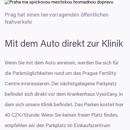
Marketingové
K personalizaci obsahu a reklam, poskytování funkcí
sociálních médií a analýze naší návštěvnosti využíváme
Prag hat einen hervorragenden öffentlichen
soubory cookie. Informace o tom, jak náš web používáte,
Nahverkehr
sdílíme se svými partnery pro sociální média, inzerci a
Povolit vše
analýzy. Partneři tyto údaje mohou zkombinovat s
dalšími informacemi, které jste jim poskytli nebo které
Mit dem Auto direkt zur Klinik
Povolit výběr
získali v důsledku toho, že používáte jejich služby.
Odmítnout
Wenn Sie mit dem Auto anreisen, werden Sie sich für
die Parkmöglichkeiten rund um das Prague Fertility
Centre interessieren. Der nächstgelegene Parkplatz
befindet sich direkt vor dem Krankenhaus Vysočany, in
dem sich unsere Klinik befindet. Das Parken kostet hier
40
CZK
/​Stunde. Wenn Sie keinen freien Platz finden,
empfehlen wir den Parkplatz im Einkaufszentrum