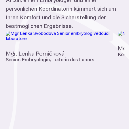
Ärtzin, einem Embryologen und einer
einem beliebigen Zeitpunkt danach entscheiden.
Wir glauben, dass es für den Erfolg Ihrer
persönlichen Koordinatorin kümmert sich um
Behandlung wichtig ist, dass Sie zu Ihrer
Ihren Komfort und die Sicherstellung der
Entscheidung stehen, unseren Expert:innen
bestmöglichen Ergebnisse.
vertrauen und sich sicher und wohl fühlen.
Mehr über die Unfruchtbarkeitsuntersuchung
Mgr.
Mgr. Lenka Perníčková
Koor
Senior-Embryologin, Leiterin des Labors