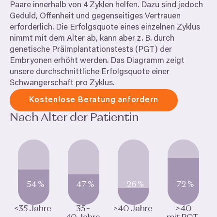
Paare innerhalb von
4
Zyklen helfen. Dazu sind jedoch
Geduld, Offenheit und gegenseitiges Vertrauen
erforderlich. Die Erfolgsquote eines einzelnen Zyklus
nimmt mit dem Alter ab, kann aber z. B. durch
genetische Präimplantationstests (
PGT
) der
Embryonen erhöht werden. Das Diagramm zeigt
unsere durchschnittliche Erfolgsquote einer
Schwangerschaft pro Zyklus.
Kostenlose Beratung anfordern
Nach Alter der Patientin
54
%
47
%
26
%
72
%
<
35
Jahre
35
–
>
40
Jahre
>
40