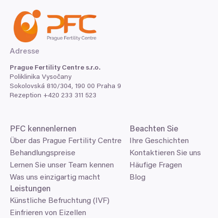
Zjistěte více o tom, jak zpracováváme vaše osobní
údaje, a nastavte si předvolby v
části s podrobnostmi
.
Statistické
Svůj souhlas můžete kdykoliv změnit nebo odvolat v
části Prohlášení o souborech cookie.
Adresse
Marketingové
K personalizaci obsahu a reklam, poskytování funkcí
Prague Fertility Centre s.r.o.
sociálních médií a analýze naší návštěvnosti využíváme
Poliklinika Vysočany
Sokolovská
810
/
304
,
190
00
Praha
9
soubory cookie. Informace o tom, jak náš web používáte,
Rezeption +
420
233
311
523
sdílíme se svými partnery pro sociální média, inzerci a
Povolit vše
analýzy. Partneři tyto údaje mohou zkombinovat s
dalšími informacemi, které jste jim poskytli nebo které
PFC
kennenlernen
Beachten Sie
Povolit výběr
získali v důsledku toho, že používáte jejich služby.
Über das Prague Fertility Centre
Ihre Geschichten
Behandlungspreise
Kontaktieren Sie uns
Odmítnout
Lernen Sie unser Team kennen
Häufige Fragen
Was uns einzigartig macht
Blog
Leistungen
Künstliche Befruchtung (IVF)
Einfrieren von Eizellen