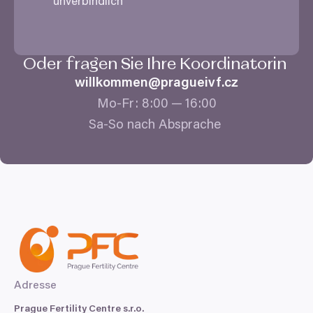
unverbindlich
Oder fragen Sie Ihre Koordinatorin
willkommen@​pragueivf.​cz
Mo-Fr:
8
:
00
—
16
:
00
Sa-So nach Absprache
Adresse
Prague Fertility Centre s.r.o.