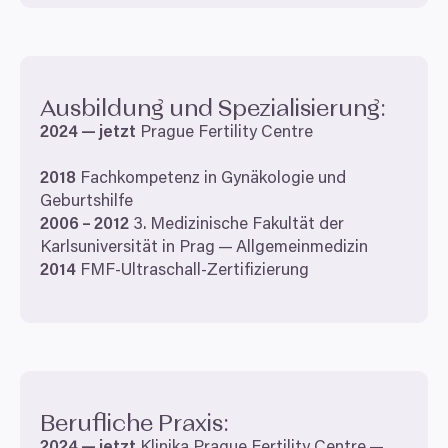
Ausbildung und Spezialisierung:
2024
— jetzt
Prague Fertility Centre
2018
Fachkompetenz in Gynäkologie und
Geburtshilfe
2006
–
2012
3
. Medizinische Fakultät der
Karlsuniversität in Prag — Allgemeinmedizin
2014
FMF-Ultraschall-Zertifizierung
Souhlas
Detaily
Nastavení reklam
Více o cookies
Berufliche Praxis: