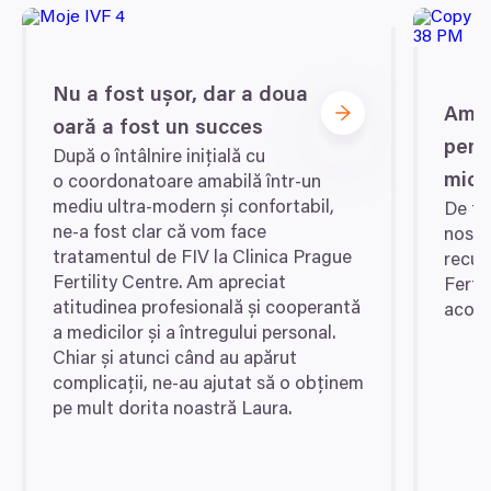
Nutné
poloze, které mohou být přesné na několik metrů
souhlasu
Identifikovali vaše zařízení pomocí aktivního
skenování pro konkrétní charakteristiky (otisk prstu)
Preferenční
Zjistěte více o tom, jak zpracováváme vaše osobní
Nu a fost ușor, dar a doua
údaje, a nastavte si předvolby v
části s podrobnostmi
.
Am v
oară a fost un succes
Statistické
Svůj souhlas můžete kdykoliv změnit nebo odvolat v
pent
După o întâlnire inițială cu
části Prohlášení o souborech cookie.
mic
o coordonatoare amabilă într-un
Marketingové
mediu ultra-modern și confortabil,
De fi
K personalizaci obsahu a reklam, poskytování funkcí
ne‑a fost clar că vom face
nostr
sociálních médií a analýze naší návštěvnosti využíváme
tratamentul de
FIV
la Clinica Prague
recun
soubory cookie. Informace o tom, jak náš web používáte,
Fertility Centre. Am apreciat
Fertil
sdílíme se svými partnery pro sociální média, inzerci a
Povolit vše
atitudinea profesională și cooperantă
acord
analýzy. Partneři tyto údaje mohou zkombinovat s
a medicilor și a întregului personal.
dalšími informacemi, které jste jim poskytli nebo které
Chiar și atunci când au apărut
Povolit výběr
získali v důsledku toho, že používáte jejich služby.
complicații, ne-au ajutat să o obținem
pe mult dorita noastră Laura.
Odmítnout