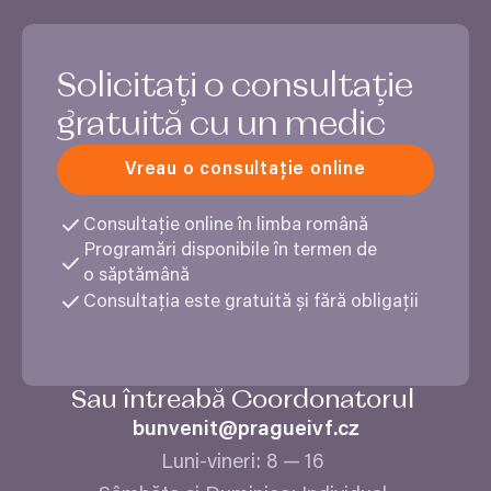
Solicitați o consultație
gratuită cu un medic
Vreau o consultație online
Consultație online în limba română
Programări disponibile în termen de
o săptămână
Consultația este gratuită și fără obligații
Sau întreabă Coordonatorul
bunvenit@​pragueivf.​cz
Luni-vineri:
8
—
16