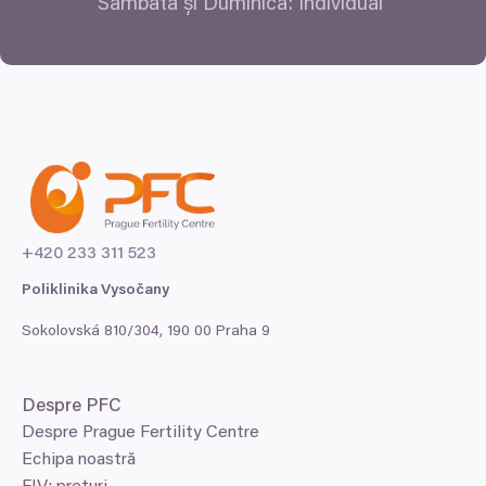
Sâmbăta și Duminica: Individual
+
420
233
311
523
Poliklinika Vysočany
Sokolovská
810
/
304
,
190
00
Praha
9
Despre
PFC
Despre Prague Fertility Centre
Echipa noastră