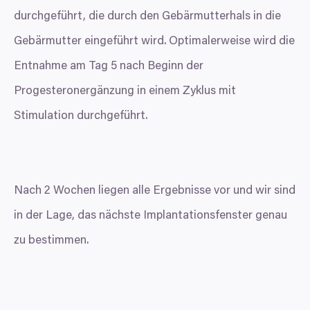
durchgeführt, die durch den Gebärmutterhals in die
Souhlas
Detaily
Nastavení reklam
Více o cookies
Gebärmutter eingeführt wird. Optimalerweise wird die
Entnahme am Tag
5
nach Beginn der
Zodpovědné používání vašich údajů
Progesteronergänzung in einem Zyklus mit
My a
naši 1022 partneři
zpracováváme vaše údaje (jako
Stimulation durchgeführt.
např. číslo IP) pomocí technologií, jako např. souborů
cookie pro uchování a přístup k informacím na vašem
zařízení, abychom vám mohli nabízet personalizované
reklamy a obsah, měření reklam a obsahu, náhled na
návštěvníky a vývoj produktů. Máte možnosti ohledně
Nach
2
Wochen liegen alle Ergebnisse vor und wir sind
toho, kdo vaše údaje používá a k jakým účelům.
in der Lage, das nächste Implantationsfenster genau
Pokud to povolíte, rádi bychom také:
zu bestimmen.
Shromažďovali informace o vaší geografické
Výběr
Nutné
poloze, které mohou být přesné na několik metrů
souhlasu
Identifikovali vaše zařízení pomocí aktivního
skenování pro konkrétní charakteristiky (otisk prstu)