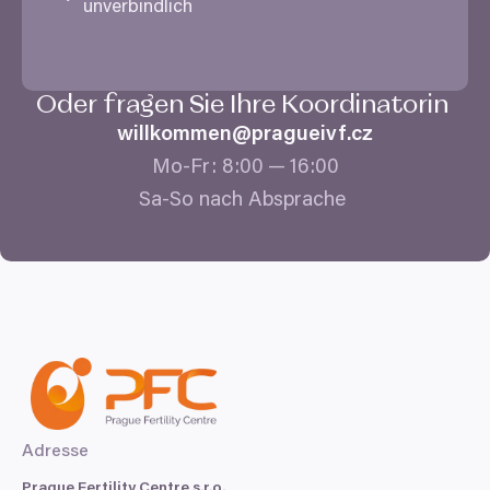
unverbindlich
Oder fragen Sie Ihre Koordinatorin
willkommen@​pragueivf.​cz
Mo-Fr:
8
:
00
—
16
:
00
Sa-So nach Absprache
Adresse
Prague Fertility Centre s.r.o.