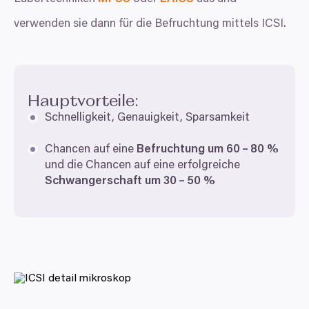
verwenden sie dann für die Befruchtung mittels
ICSI
.
Hauptvorteile:
Schnelligkeit, Genauigkeit, Sparsamkeit
Souhlas
Detaily
Nastavení reklam
Více o cookies
Chancen auf eine
Befruchtung um
60
–
80
%
und die Chancen auf eine erfolgreiche
Schwangerschaft um
30
–
50
%
Zodpovědné používání vašich údajů
My a
naši 1022 partneři
zpracováváme vaše údaje (jako
např. číslo IP) pomocí technologií, jako např. souborů
cookie pro uchování a přístup k informacím na vašem
zařízení, abychom vám mohli nabízet personalizované
reklamy a obsah, měření reklam a obsahu, náhled na
návštěvníky a vývoj produktů. Máte možnosti ohledně
toho, kdo vaše údaje používá a k jakým účelům.