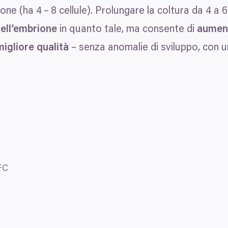
sione (ha
4
–
8
cellule). Prolungare la coltura da
4
a
6
dell’embrione
in quanto tale, ma consente di
aument
migliore qualità
– senza anomalie di sviluppo, con u
FC