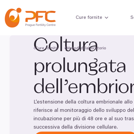
Vai al contenuto
Cure fornite
S
Coltura
Cure fornite
Metodi di laboratorio
Test della fertil
prolungata
Test della fertil
dell’embri
L’estensione della coltura embrionale allo s
riferisce al monitoraggio dello sviluppo d
incubazione per più di
48
ore e al suo tra
successiva della divisione cellulare.