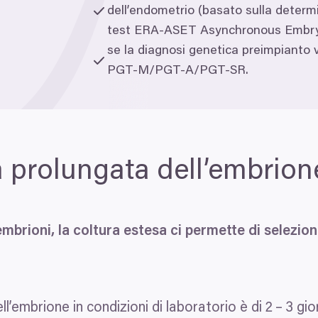
dell’endometrio (basato sulla determi
test
ERA-ASET
Asynchronous Embry
se la diagnosi genetica preimpianto 
PGT
‑M/
PGT
‑A/
PGT-SR
.
ra prolungata dell’embrion
rioni, la coltura estesa ci permette di seleziona
ll’embrione in condizioni di laboratorio è di
2
–
3
gior