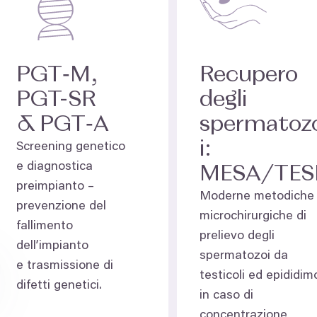
PGT
‑M,
Recupero
PGT-SR
degli
&
PGT
‑A
spermatoz
i:
Screening genetico
e diagnostica
MESA
/
TES
preimpianto –⁠
Moderne metodiche
prevenzione del
microchirurgiche di
fallimento
prelievo degli
dell’impianto
spermatozoi da
e trasmissione di
testicoli ed epididim
difetti genetici.
in caso di
concentrazione