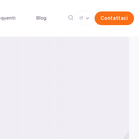
quenti
Blog
Contattaci
IT
rina
Congelamento degli ovuli
(FIV)
one