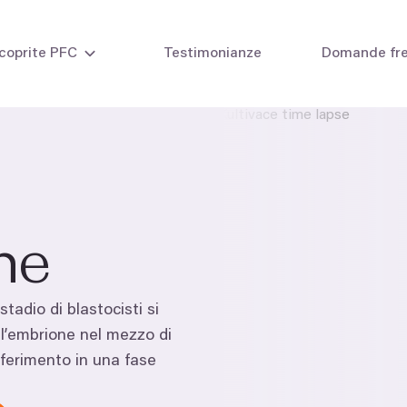
coprite PFC
Testimonianze
Domande fre
ità nelle donne
Inseminazione intraute
ità negli uomini
Fecondazione in vitro 
FIV con propri ovuli
FIV con ovodonazione
one
Ciclo combinato FIVET
FIV con embriodonazi
Metodi di laboratorio
tadio di blastocisti si
ell’embrione nel mezzo di
sferimento in una fase