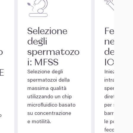
Selezione
Fecon
degli
ne
o
spermatozo
dell’ov
i:
MFSS
ICSI
E
Selezione degli
Iniezione
spermatozoi della
intracitopla
massima qualità
spermatozo
utilizzando un chip
direttament
microfluidico basato
per superare
su concentrazione
barriere e 
o
e motilità.
le possibilit
fecondazion