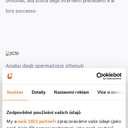
ormonali, alla storia degli interventi precedenti e al
loro successo.
Analisi degli spermatozoi ottenuti
chirurgicamente con i metodi
MESA
/
TESE
I
PFC
Souhlas
Detaily
Nastavení reklam
Více o cookies
Zodpovědné používání vašich údajů
My a
naši 1022 partneři
zpracováváme vaše údaje (jako
Come funziona
MESA
/
TESE
?