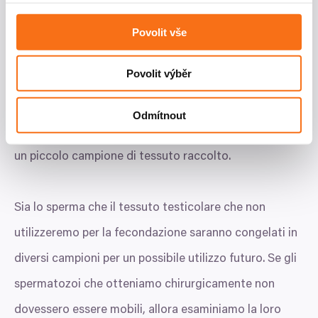
vitali, possiamo ripetere l’aspirazione. Se il metodo
soubory cookie. Informace o tom, jak náš web používáte,
sdílíme se svými partnery pro sociální média, inzerci a
MESA
non ci consente di ottenere lo sperma dai
Povolit vše
analýzy. Partneři tyto údaje mohou zkombinovat s
campioni raccolti, scegliamo il percorso
TESE
dalšími informacemi, které jste jim poskytli nebo které
Povolit výběr
získali v důsledku toho, že používáte jejich služby.
(Testicular Sperm Extraction ovvero Estrazione
testicolare di spermatozoi),
dove otteniamo lo
Odmítnout
sperma direttamente dai dotti dei testicoli, attraverso
un piccolo campione di tessuto raccolto.
Sia lo sperma che il tessuto testicolare che non
utilizzeremo per la fecondazione saranno congelati in
diversi campioni per un possibile utilizzo futuro. Se gli
spermatozoi che otteniamo chirurgicamente non
dovessero essere mobili, allora esaminiamo la loro