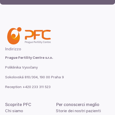
Indirizzo
Prague Fertility Centre s.r.o.
Poliklinika Vysočany
Sokolovská
810
/
304
,
190
00
Praha
9
Reception +
420
233
311
523
Scoprite
PFC
Per conoscerci meglio
Chi siamo
Storie dei nostri pazienti