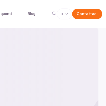
quenti
Blog
Contattaci
IT
rina
Congelamento degli ovuli
(FIV)
one