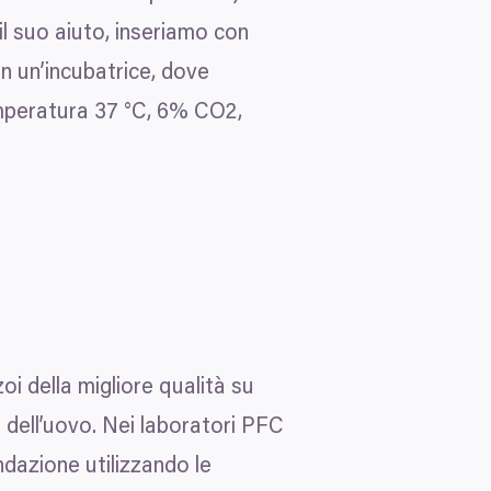
l suo aiuto, inseriamo con
n un’incubatrice, dove
temperatura
37
°C,
6
%
CO
2
,
i della migliore qualità su
e dell’uovo. Nei laboratori
PFC
dazione utilizzando le