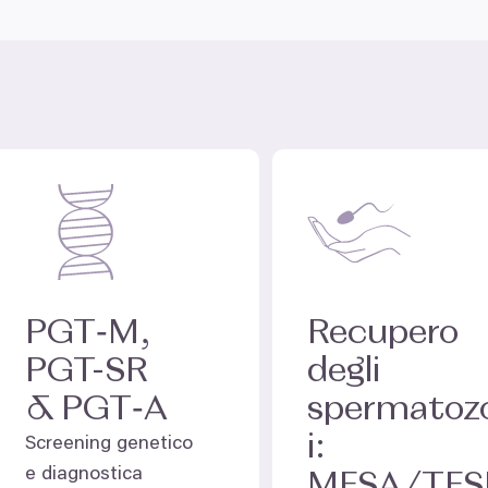
PGT
‑M,
Recupero
PGT-SR
degli
&
PGT
‑A
spermatoz
i:
Screening genetico
e diagnostica
MESA
/
TES