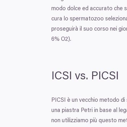
modo dolce ed accurato che sos
cura lo spermatozoo selezionat
proseguirà il suo corso nei gio
6
%
O
2
).
ICSI
vs.
PICSI
PICSI
è un vecchio metodo di s
una piastra Petri in base al le
non utilizziamo più questo met