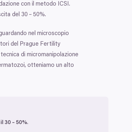
ondazione con il metodo
ICSI
.
scita del
30
–
50
%.
o guardando nel microscopio
ori del Prague Fertility
a tecnica di micromanipolazione
permatozoi, otteniamo un alto
Více o cookies
jako např. souborů cookie
alizované reklamy a obsah,
ho, kdo vaše údaje používá a
il
30
–
50
%
.