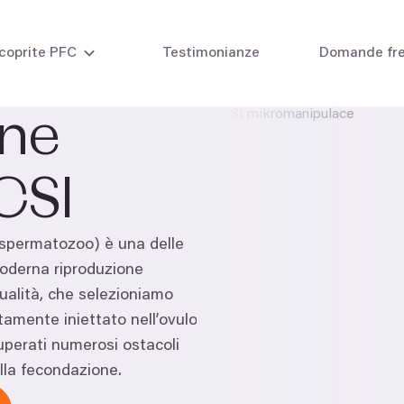
coprite PFC
Testimonianze
Domande fre
ne
ità nelle donne
Inseminazione intraute
CSI
ità negli uomini
Fecondazione in vitro 
FIV con propri ovuli
FIV con ovodonazione
o spermatozoo) è una delle
Ciclo combinato FIVET
FIV con embriodonazi
 moderna riproduzione
Metodi di laboratorio
ualità, che selezioniamo
tamente iniettato nell’ovulo
uperati numerosi ostacoli
lla fecondazione.