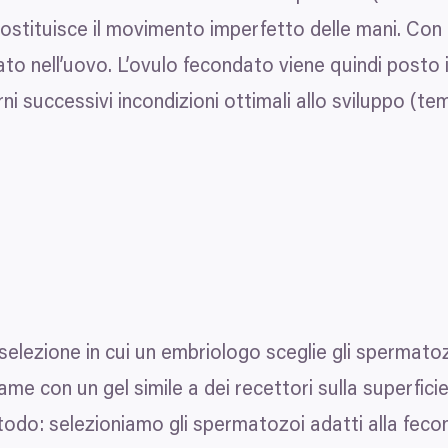
tituisce il movimento imperfetto delle mani. Con i
o nell’uovo. L’ovulo fecondato viene quindi posto i
rni successivi in​condizioni ottimali allo sviluppo (
elezione in cui un embriologo sceglie gli spermatozo
game con un gel simile a dei recettori sulla superfici
odo: selezioniamo gli spermatozoi adatti alla fecon