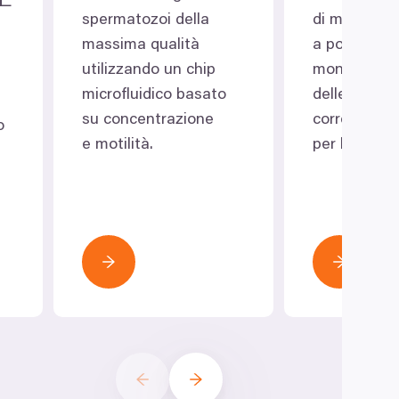
spermatozoi della
di microsco
massima qualità
a polarizzaz
utilizzando un chip
monitorare 
microfluidico basato
delle uova e
su concentrazione
corrette te
o
e motilità.
per la feco