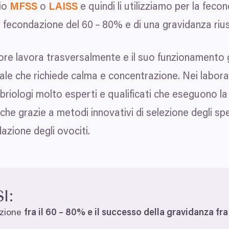
rio
MFSS
o
LAISS
e quindi li utilizziamo per la fec
di fecondazione del
60
–
80
% e di una gravidanza riu
atore lavora trasversalmente e il suo funzionament
le che richiede calma e concentrazione. Nei laborat
briologi molto esperti e qualificati che eseguono l
che grazie a metodi innovativi di selezione degli s
azione degli ovociti.
Detaily
Nastavení reklam
ch údajů
cováváme vaše údaje (jako např. číslo IP) pomocí technologií, 
SI
:
formacím na vašem zařízení, abychom vám mohli nabízet person
led na návštěvníky a vývoj produktů. Máte možnosti ohledně to
zzione
fra il
60
–
80
% e il successo della gravidanza fra 