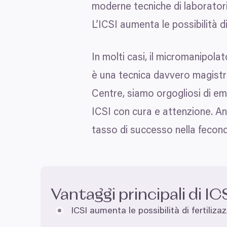
moderne tecniche di laborato
L’ICSI aumenta le possibilità 
In molti casi, il micromanipol
è una tecnica davvero magistra
Centre, siamo orgogliosi di em
ICSI
con cura e attenzione. An
tasso di successo nella fecond
Souhlas
Zodpovědné používání vaši
My a
naši 1022 partneři
zpra
Vantaggi principali di
IC
pro uchování a přístup k in
měření reklam a obsahu, náh
ICSI
aumenta le possibilità di fertiliza
k jakým účelům.