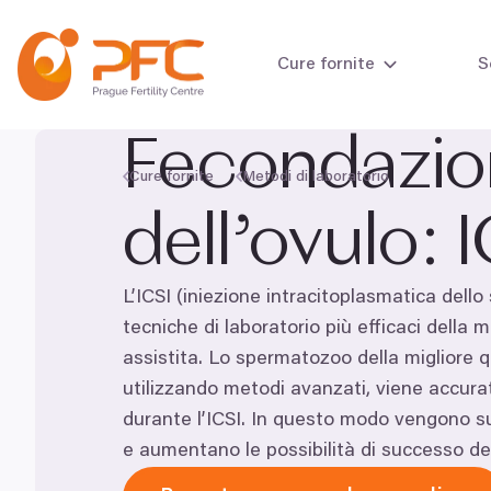
Vai al contenuto
Cure fornite
S
Fecondazio
Cure fornite
Metodi di laboratorio
Test della fertil
dell’ovulo:
I
Test della fertil
L’ICSI (iniezione intracitoplasmatica dell
tecniche di laboratorio più efficaci della
assistita. Lo spermatozoo della migliore q
utilizzando metodi avanzati, viene accura
durante l’ICSI. In questo modo vengono s
e aumentano le possibilità di successo de