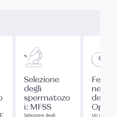
Selezione
Fecon
degli
ne
o
spermatozo
dell’ov
i:
MFSS
Optim
E
Selezione degli
Un innovat