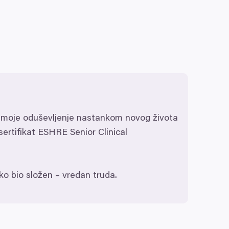
, moje oduševljenje nastankom novog života
sertifikat
ESHRE
Senior Clinical
iko bio složen – vredan truda.