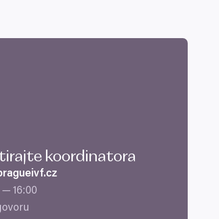
ktirajte koordinatora
ragueivf.​cz
—
16
:
00
govoru