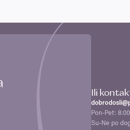
a
Ili konta
dobrodosli@​p
Pon-Pet:
8
:
00
Su-Ne po do