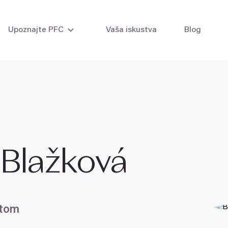
Upoznajte PFC
Vaša iskustva
Blog
i žena
Intrauterina inseminacija
i muškaraca
VTO - Vantelesna oplodnja
VTO sa sopstvenim jajnim ć
VTO - donacija jajnih ćelija
VTO Kombi ciklus
VTO - donacija embriona
 Blažková
Laboratorijske metode
atom