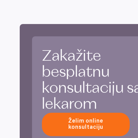
Zakažite
besplatnu
konsultaciju s
lekarom
Želim online
konsultaciju