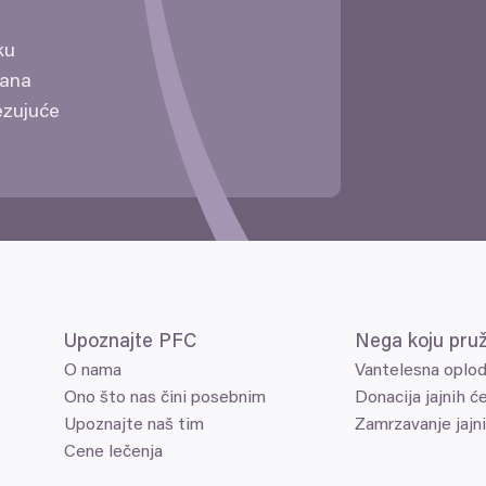
iku
 dana
ezujuće
Upoznajte
PFC
Nega koju pru
O nama
Vantelesna oplo
Ono što nas čini posebnim
Donacija jajnih će
Upoznajte naš tim
Zamrzavanje jajni
Cene lečenja