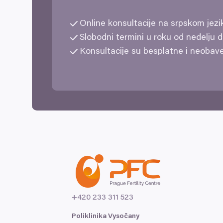
Online konsultacije na srpskom jez
Slobodni termini u roku od nedelju
Konsultacije su besplatne i neobav
+
420
233
311
523
Poliklinika Vysočany