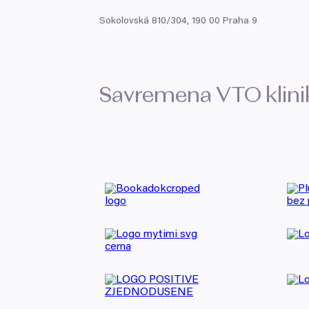
Sokolovská
810
/
304
,
190
00
Praha
9
Savremena
VTO
klin