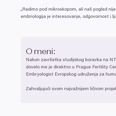
„
Radimo pod mikroskopom, ali naš pogled nije 
embriologija je interesovanje, odgovornost i l
O meni:
Nakon završetka studijskog boravka na
N
dovelo me je direktno u Prague Fertility Ce
Embryologist Evropskog udruženja za human
Zahvaljujući svom najvažnijem ličnom projekt