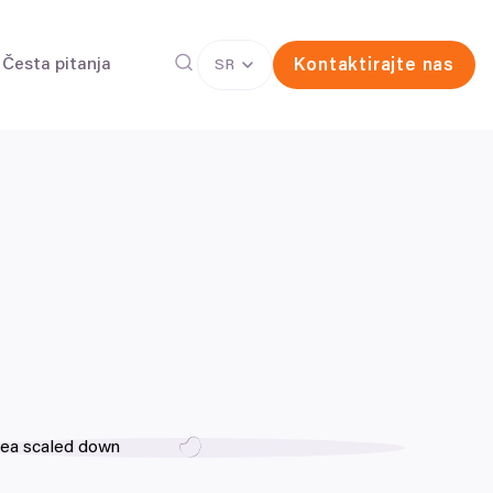
Česta pitanja
Kontaktirajte nas
SR
Zamrzavanje jajnih ćelija
elijama