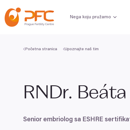
Pređi na sadržaj
Nega koju pružamo
Početna stranica
Upoznajte naš tim
Pregled plodnost
Pregled plodnost
RNDr. Beáta
Senior embriolog sa
ESHRE
sertifik