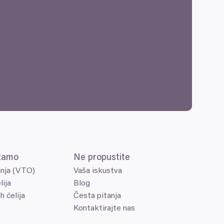
žamo
Ne propustite
dnja (VTO)
Vaša iskustva
lija
Blog
h ćelija
Česta pitanja
Kontaktirajte nas