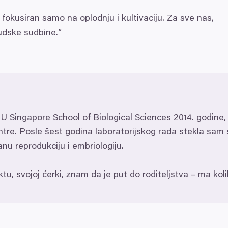
fokusiran samo na oplodnju i kultivaciju. Za sve nas,
judske sudbine.“
TU
Singapore School of Biological Sciences
2014
. godine
ntre. Posle šest godina laboratorijskog rada stekla sam 
u reprodukciju i embriologiju.
u, svojoj ćerki, znam da je put do roditeljstva – ma kol