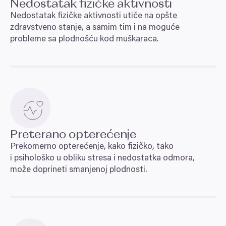
Nedostatak fizičke aktivnosti
dalšími informacemi, které jste jim poskytli nebo které
Povolit výběr
Nedostatak fizičke aktivnosti utiče na opšte
získali v důsledku toho, že používáte jejich služby.
zdravstveno stanje, a samim tim i na moguće
probleme sa plodnošću kod muškaraca.
Odmítnout
Preterano opterećenje
Prekomerno opterećenje, kako fizičko, tako
i psihološko u obliku stresa i nedostatka odmora,
može doprineti smanjenoj plodnosti.