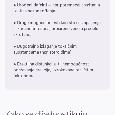
● Urođeni defekti — npr. poremećaj spuštanja
testisa nakon rođenja
● Druge moguće bolesti kao što su zapaljenje
ili karcinom testisa, proširene vene u predelu
skrotuma
● Dugotrajno izlaganje toksičnim
supstancama (npr. steroidima)
● Erektilna disfunkcija, tj. nemogućnost
održavanja erekcije, uzrokovana različitim
faktorima.
Kako se dijagnostikuju