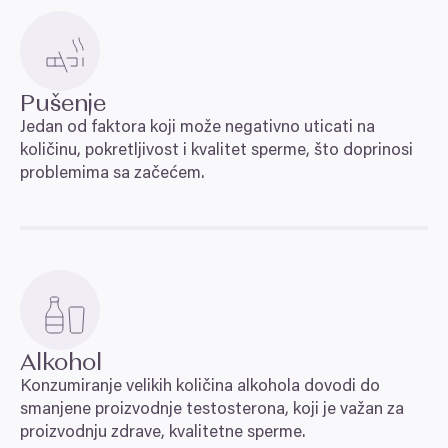
Pušenje
Jedan od faktora koji može negativno uticati na
količinu, pokretljivost i kvalitet sperme, što doprinosi
problemima sa začećem.
Souhlas
Detaily
Nastavení reklam
Více o cookies
Zodpovědné používání vašich údajů
My a
naši 1022 partneři
zpracováváme vaše údaje (jako
Alkohol
např. číslo IP) pomocí technologií, jako např. souborů
Konzumiranje velikih količina alkohola dovodi do
cookie pro uchování a přístup k informacím na vašem
smanjene proizvodnje testosterona, koji je važan za
zařízení, abychom vám mohli nabízet personalizované
proizvodnju zdrave, kvalitetne sperme.
reklamy a obsah, měření reklam a obsahu, náhled na