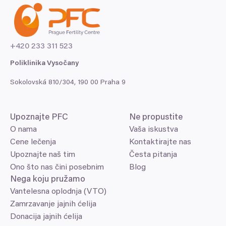
+
420
233
311
523
Poliklinika Vysočany
Sokolovská
810
/
304
,
190
00
Praha
9
Upoznajte
PFC
Ne propustite
O nama
Vaša iskustva
Cene lečenja
Kontaktirajte nas
Upoznajte naš tim
Česta pitanja
Ono što nas čini posebnim
Blog
Nega koju pružamo
Vantelesna oplodnja (VTO)
Zamrzavanje jajnih ćelija
Donacija jajnih ćelija