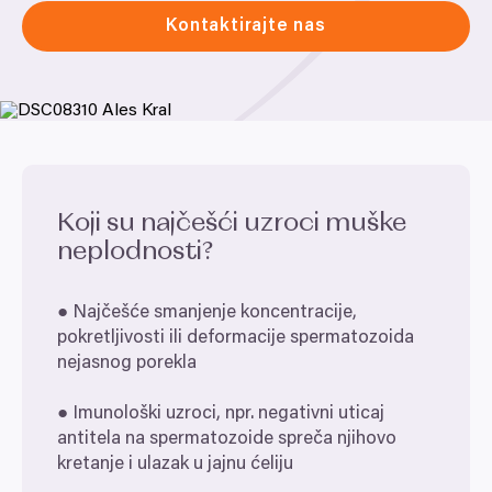
Kontaktirajte nas
Koji su najčešći uzroci muške
neplodnosti?
● Najčešće smanjenje koncentracije,
pokretljivosti ili deformacije spermatozoida
nejasnog porekla
● Imunološki uzroci, npr. negativni uticaj
antitela na spermatozoide spreča njihovo
kretanje i ulazak u jajnu ćeliju