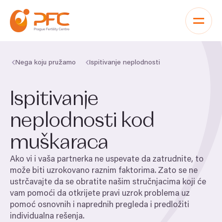
Pređi na sadržaj
Nega koju pružamo
Ispitivanje neplodnosti
Ispitivanje
neplodnosti kod
muškaraca
Ako vi i vaša partnerka ne uspevate da zatrudnite, to
može biti uzrokovano raznim faktorima. Zato se ne
ustrčavajte da se obratite našim stručnjacima koji će
vam pomoći da otkrijete pravi uzrok problema uz
pomoć osnovnih i naprednih pregleda i predložiti
individualna rešenja.