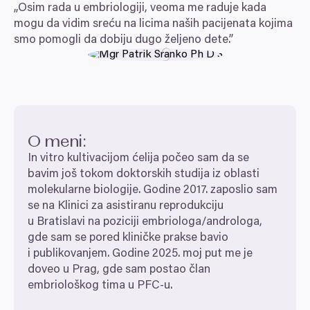
„
Osim rada u embriologiji, veoma me raduje kada
mogu da vidim sreću na licima naših pacijenata kojima
smo pomogli da dobiju dugo željeno dete.”
O meni:
In vitro kultivacijom ćelija počeo sam da se
bavim još tokom doktorskih studija iz oblasti
molekularne biologije. Godine
2017
. zaposlio sam
se na Klinici za asistiranu reprodukciju
u Bratislavi na poziciji embriologa/​androloga,
gde sam se pored kliničke prakse bavio
i publikovanjem. Godine
2025
. moj put me je
doveo u Prag, gde sam postao član
embriološkog tima u
PFC
‑u.