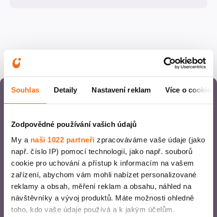
Souhlas
Detaily
Nastavení reklam
Více o cookies
Zakažite besplatnu
Zodpovědné používání vašich údajů
konsultaciju sa
My a
naši 1022 partneři
zpracováváme vaše údaje (jako
např. číslo IP) pomocí technologií, jako např. souborů
lekarom
cookie pro uchování a přístup k informacím na vašem
zařízení, abychom vám mohli nabízet personalizované
Želim online konsultaciju
reklamy a obsah, měření reklam a obsahu, náhled na
návštěvníky a vývoj produktů. Máte možnosti ohledně
Online konsultacije na srpskom jeziku
toho, kdo vaše údaje používá a k jakým účelům.
Slobodni termini u roku od nedelju dana