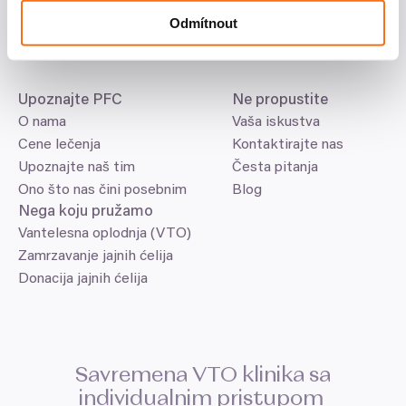
Poliklinika Vysočany
Odmítnout
Sokolovská
810
/
304
,
190
00
Praha
9
Upoznajte
PFC
Ne propustite
O nama
Vaša iskustva
Cene lečenja
Kontaktirajte nas
Upoznajte naš tim
Česta pitanja
Ono što nas čini posebnim
Blog
Nega koju pružamo
Vantelesna oplodnja (VTO)
Zamrzavanje jajnih ćelija
Donacija jajnih ćelija
Savremena
VTO
klinika sa
individualnim pristupom