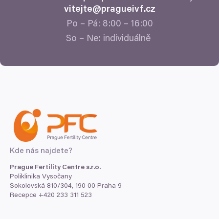
vitejte@​pragueivf.​cz
Po – Pá:
8
:
00
–
16
:
00
So – Ne: individuálně
Kde nás najdete?
Prague Fertility Centre s.r.o.
Poliklinika Vysočany
Sokolovská
810
/
304
,
190
00
Praha
9
Recepce +
420
233
311
523