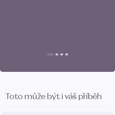
Toto může být i váš příběh
Souhlas
Detaily
Nastavení reklam
Více o cookies