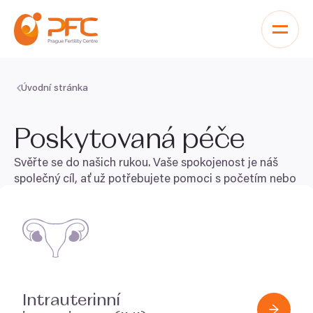
Přeskočit na obsah
Úvodní stránka
Poskytovaná péče
Svěřte se do našich rukou. Vaše spokojenost je náš
společný cíl, ať už potřebujete pomoci s početím nebo
chcete zamrazit či darovat svá vajíčka a zároveň mít
jistotu individuální a výjimečné péče.
Intrauterinní