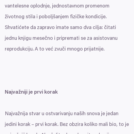
vantelesne oplodnje, jednostavnom promenom
životnog stila i poboljšanjem fizičke kondicije.
Shvatićete da zapravo imate samo dva cilja: čitati
jednu knjigu mesečno i pripremati se za asistovanu
reprodukciju. A to već zvuči mnogo prijatnije.
Najvažniji je prvi korak
Najvažnija stvar u ostvarivanju naših snova je jedan
jedini korak – prvi korak. Bez obzira koliko mali bio, to je