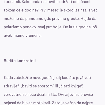
i odustali. Kako onda nastaviti i održati odlučnost
tokom cele godine? Prvi mesec je skoro iza nas, a već
možemo da primetimo gde pravimo greške. Hajde da
pokušamo ponovo, ovaj put bolje. Do kraja godine još
uvek imamo vremena.
Budite konkretni!
Kada zabeležite novogodišnji cilj kao što je
„
živeti
zdravije“,
„
baviti se sportom“ ili
„
čitati knjige“,
verovatno se neće desiti ništa. Ovi ciljevi su previše
nejasni da bi vas motivisali. Zato je važno da najpre