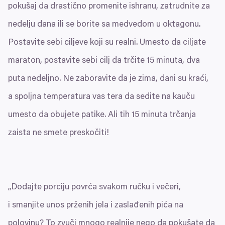
pokušaj da drastično promenite ishranu, zatrudnite za
nedelju dana ili se borite sa medvedom u oktagonu.
Postavite sebi ciljeve koji su realni. Umesto da ciljate
maraton, postavite sebi cilj da trčite
15
minuta, dva
puta nedeljno. Ne zaboravite da je zima, dani su kraći,
a spoljna temperatura vas tera da sedite na kauču
umesto da obujete patike. Ali tih
15
minuta trčanja
zaista ne smete preskočiti!
„
Dodajte porciju povrća svakom ručku i večeri,
i smanjite unos prženih jela i zaslađenih pića na
polovinu? To zvuči mnogo realnije nego da pokušate da