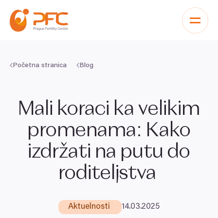
Pređi na sadržaj
Početna stranica
Blog
Mali koraci ka velikim
promenama: Kako
izdržati na putu do
roditeljstva
Aktuelnosti
14
.
03
.
2025