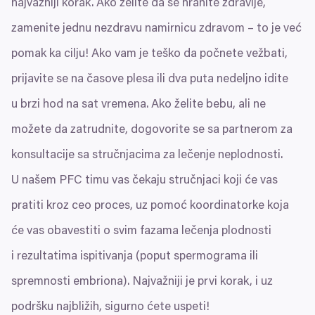
najvažniji korak. Ako želite da se hranite zdravije,
zamenite jednu nezdravu namirnicu zdravom – to je već
pomak ka cilju! Ako vam je teško da počnete vežbati,
prijavite se na časove plesa ili dva puta nedeljno idite
u brzi hod na sat vremena. Ako želite bebu, ali ne
možete da zatrudnite, dogovorite se sa partnerom za
konsultacije sa stručnjacima za lečenje neplodnosti.
U našem
PFC
timu vas čekaju stručnjaci koji će vas
pratiti kroz ceo proces, uz pomoć koordinatorke koja
će vas obavestiti o svim fazama lečenja plodnosti
i rezultatima ispitivanja (poput spermograma ili
spremnosti embriona). Najvažniji je prvi korak, i uz
podršku najbližih, sigurno ćete uspeti!