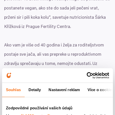
postanete vegan, ako ste do sada jeli pečeni vrat,
prženi sir i pili koka kolu“, savetuje nutricionista Šárka
Křížková iz Prague Fertility Centra.
Ako vam je više od
40
godina i želja za roditeljstvom
postaje sve jača, ali vas prepreke u reproduktivnom
zdravlju sprečavaju u tome, nemojte odustati. Uz
stručnu pomoć
IVF
specijalista, već za nekoliko nedelja
možete doći do pozitivnog testa na trudnoću.
Souhlas
Detaily
Nastavení reklam
Více o cookies
Ako se sada bavite sportom samo pasivno, a želite da
Zodpovědné používání vašich údajů
poboljšate svoju kondiciju, nemojte se plašiti da to