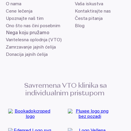
O nama
Vaša iskustva
Cene lečenja
Kontaktirajte nas
Upoznajte naš tim
Česta pitanja
Ono što nas čini posebnim
Blog
Nega koju pružamo
Vantelesna oplodnja (VTO)
Zamrzavanje jajnih ćelija
Donacija jajnih ćelija
Savremena
VTO
klinika sa
individualnim pristupom