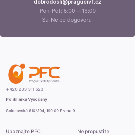
dobrodosli@​pragueivf.​cz
Pon-Pet:
8
:
00
—
16
:
00
Su-Ne po dogovoru
+
420
233
311
523
Poliklinika Vysočany
Sokolovská
810
/
304
,
190
00
Praha
9
Upoznajte
PFC
Ne propustite