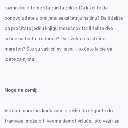
razmislite o tome šta zaista želite. Da li želite da
ponovo uđete u omiljenu seksi letnju haljinu? Da li želite
da pročitate jednu knjigu mesečno? Da li želite dve
crtice na testu trudnoće? Da li želite da istrčite
maraton? Što su vaši ciljevi jasniji, to ćete lakše da
idete za njima.
Noge na zemlji
Istrčati maraton, kada vam je teško da stignete do
tramvaja, može biti veoma demotivišuće. Isto važi i za