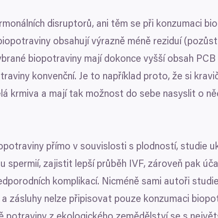
om také:
monálních disruptorů, ani těm se při konzumaci b
ace o vaší geografické poloze, které mohou být přesné na někol
 biopotraviny obsahují výrazně méně reziduí (pozůsta
řízení pomocí aktivního skenování pro konkrétní charakteristiky (
acováváme vaše osobní údaje, a nastavte si předvolby v
části s
Preferenční
Statistické
vybrané biopotraviny mají dokonce vyšší obsah
PCB
odvolat v části Prohlášení o souborech cookie.
traviny konvenční. Je to například proto, že si krav
klam, poskytování funkcí sociálních médií a analýze naší návšt
mělá krmiva a mají tak možnost do sebe nasyslit o ně
 náš web používáte, sdílíme se svými partnery pro sociální média
 s dalšími informacemi, které jste jim poskytli nebo které získa
Povolit výběr
potraviny přímo v souvislosti s plodností, studie 
u spermií, zajistit lepší průběh
IVF
, zároveň pak úča
dporodních komplikací. Nicméně sami autoři studie 
a zásluhy nelze připisovat pouze konzumaci biopotr
ě potraviny z ekologického zemědělství se s nejv