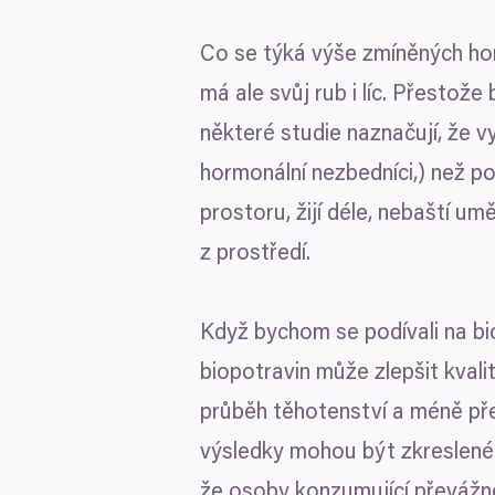
Pokud to povolíte, rádi bych
Co se týká výše zmíněných hor
Shromažďovali inform
má ale svůj rub i líc. Přestože
Identifikovali vaše za
Výběr
Zjistěte více o tom, jak zpr
Nutné
souhlasu
některé studie naznačují, že 
můžete kdykoliv změnit nebo 
hormonální nezbedníci,) než po
K personalizaci obsahu a re
prostoru, žijí déle, nebaští u
cookie. Informace o tom, jak
z prostředí.
tyto údaje mohou zkombinovat
Odmítnout
používáte jejich služby.
Když bychom se podívali na bio
biopotravin může zlepšit kvalit
průběh těhotenství a méně pře
výsledky mohou být zkreslené 
že osoby konzumující převážn