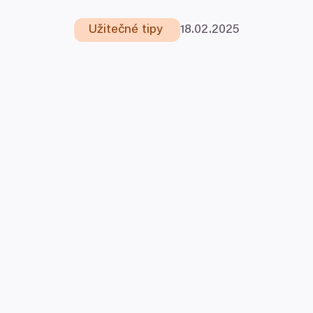
Užitečné tipy
18
.
02
.
2025