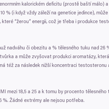
 v enormním kalorickém deficitu (prostě baští málo)
d
10
% (i když vždy záleží na genetice jedince), můž
, které
“
žerou” energii, což je třeba i produkce test
muž nadváhu či obezitu a % tělesného tuku nad
26
%
tvůrka a může zvyšovat produkci aromatázy, která
má též za následek nižší koncentraci testosteronu a 
BMI
mezi
18
,
5
a
25
a k tomu by procento tělesného
6
%. Žádné extrémy ale nejsou potřeba.