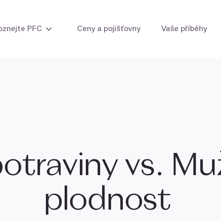
oznejte PFC
Ceny a pojišťovny
Vaše příběhy
i žen
Intrauterinní inseminace
Zmrazení vaj
ti muže
Umělé oplodnění (IVF)
Zmrazení sp
IVF s vlastními vajíčky
IVF s vlastními i darovanými vajíčky
IVF s darovanými vajíčky
IVF s darovanými embryi
otraviny vs. M
Laboratorní metody
plodnost