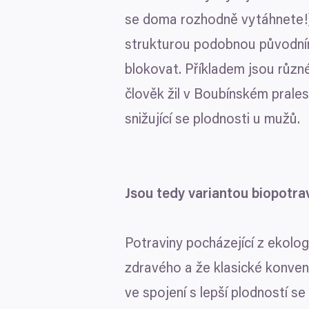
se doma rozhodně vytáhnete!). 
strukturou podobnou původní
blokovat. Příkladem jsou různé
člověk žil v Boubínském pralese
snižující se plodnosti u mužů.
Souhlas
Jsou tedy variantou biopotra
Zodpovědné používání vaši
Potraviny pocházející z ekolo
My a
naši 1022 partneři
zpra
pro uchování a přístup k in
zdravého a že klasické konven
měření reklam a obsahu, náh
ve spojení s lepší plodností se 
k jakým účelům.