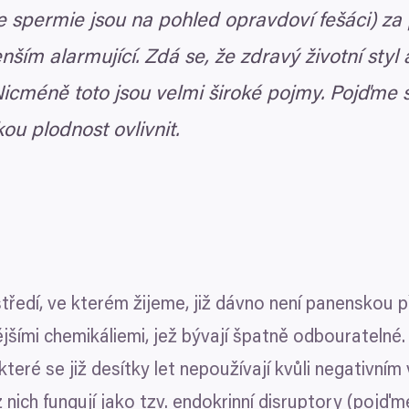
že spermie jsou na pohled opravdoví fešáci) z
ším alarmující. Zdá se, že zdravý životní styl a
Nicméně toto jsou velmi široké pojmy. Pojďme 
kou plodnost ovlivnit.
ředí, ve kterém žijeme, již dávno není panenskou p
jšími chemikáliemi, jež bývají špatně odbouratelné.
 které se již desítky let nepoužívají kvůli negativním
 nich fungují jako tzv. endokrinní disruptory (pojďme