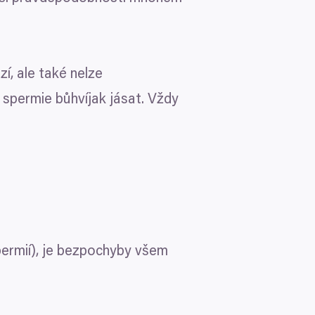
í, ale také nelze
 spermie bůhvíjak jásat. Vždy
permií), je bezpochyby všem