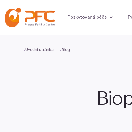
Přeskočit na obsah
Poskytovaná péče
P
Úvodní stránka
Blog
Vyšetření plodnost
Vyšetření plodnos
Biop