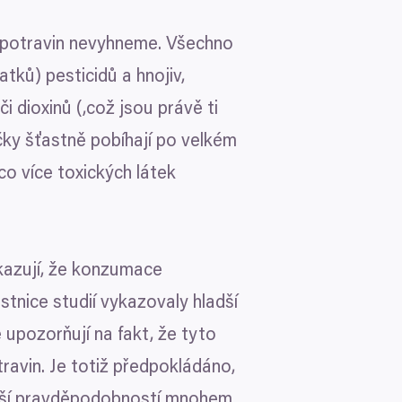
iopotravin nevyhneme. Všechno
ik metrů
tků) pesticidů a hnojiv,
otisk prstu)
 podrobnostmi
. Svůj souhlas
Marketingové
či dioxinů (,což jsou právě ti
ičky šťastně pobíhají po velkém
ěvnosti využíváme soubory
co více toxických látek
, inzerci a analýzy. Partneři
li v důsledku toho, že
Povolit vše
ukazují, že konzumace
stnice studií vykazovaly hladší
upozorňují na fakt, že tyto
avin. Je totiž předpokládáno,
ětší pravděpodobností mnohem