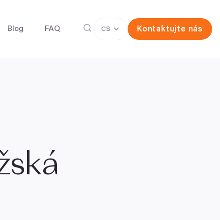
Blog
FAQ
Kontaktujte nás
CS
íček pro zachování plodnosti
Darování vajíček
ermií pro zachování plodnosti
užská