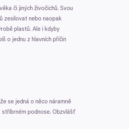
ěka či jiných živočichů. Svou
ů zesilovat nebo naopak
robě plastů. Ale i kdyby
íš o jednu z hlavních příčin
Více o cookies
, že se jedná o něco náramně
jako např. souborů cookie
alizované reklamy a obsah,
a stříbrném podnose. Obzvlášť
ho, kdo vaše údaje používá a