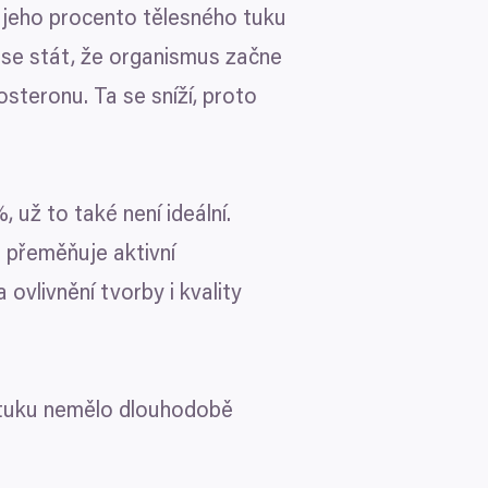
 a jeho procento tělesného tuku
e se stát, že organismus začne
osteronu. Ta se sníží, proto
, už to také není ideální.
 přeměňuje aktivní
ovlivnění tvorby i kvality
 tuku nemělo dlouhodobě