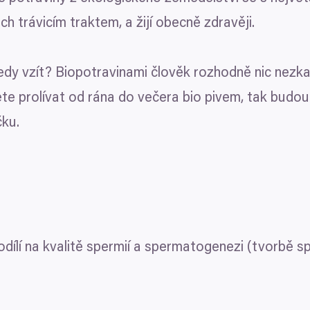
ich trávicím traktem, a žijí obecně zdravěji.
dy vzít? Biopotravinami člověk rozhodně nic nezkaz
te prolívat od rána do večera bio pivem, tak budou
čku.
dílí na kvalitě spermií a spermatogenezi (tvorbě s