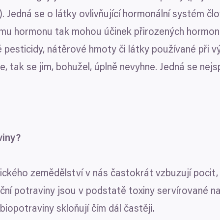
Jedná se o látky ovlivňující hormonální systém člov
mu hormonu tak mohou účinek přirozených hormon
 pesticidy, nátěrové hmoty či látky používané při vý
, tak se jim, bohužel, úplně nevyhne. Jedná se nejsp
Detaily
Nastavení reklam
viny?
ch údajů
gického zemědělství v nás častokrát vzbuzují pocit
cováváme vaše údaje (jako např. číslo IP) pomocí technologií, 
formacím na vašem zařízení, abychom vám mohli nabízet person
ční potraviny jsou v podstatě toxiny servírované n
led na návštěvníky a vývoj produktů. Máte možnosti ohledně to
biopotraviny skloňují čím dál častěji.