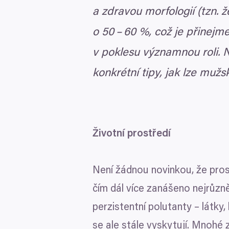
a zdravou morfologií (tzn. 
o
50
–
60
%, což je přinejmen
v poklesu významnou roli. 
konkrétní tipy, jak lze mužs
Životní prostředí
Není žádnou novinkou, že prost
čím dál více zanášeno nejrůzně
perzistentní polutanty – látky,
se ale stále vyskytují. Mnohé z