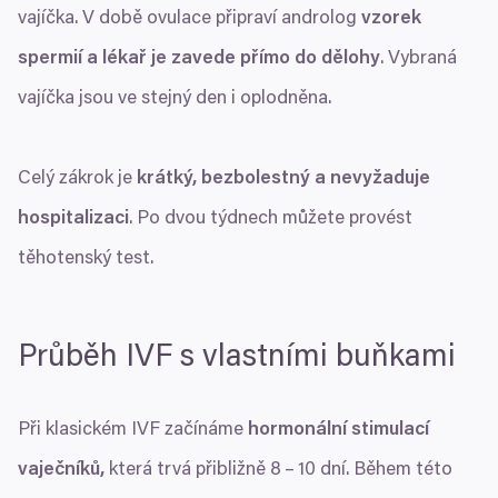
vajíčka. V době ovulace připraví androlog
vzorek
spermií a lékař je zavede přímo do dělohy
. Vybraná
vajíčka jsou ve stejný den i oplodněna.
Celý zákrok je
krátký, bezbolestný a nevyžaduje
hospitalizaci
. Po dvou týdnech můžete provést
těhotenský test.
Průběh
IVF
s vlastními buňkami
Při klasickém
IVF
začínáme
hormonální stimulací
vaječníků,
která trvá přibližně
8
–
10
dní. Během této