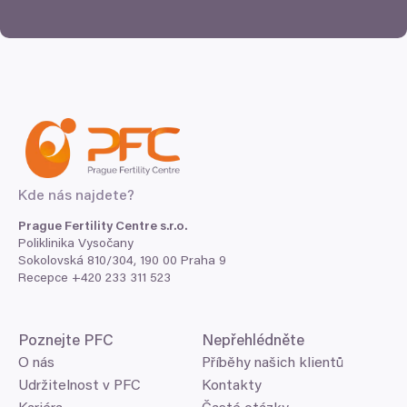
Kde nás najdete?
Prague Fertility Centre s.r.o.
Poliklinika Vysočany
Sokolovská
810
/
304
,
190
00
Praha
9
Recepce +
420
233
311
523
Poznejte
PFC
Nepřehlédněte
O nás
Příběhy našich klientů
Udržitelnost v PFC
Kontakty