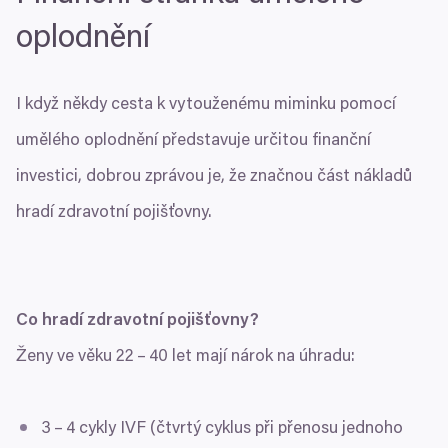
oplodnění
I když někdy cesta k vytouženému miminku pomocí
umělého oplodnění představuje určitou finanční
investici, dobrou zprávou je, že značnou část nákladů
hradí zdravotní pojišťovny.
Co hradí zdravotní pojišťovny?
Ženy ve věku
22
–
40
let mají nárok na úhradu:
3
–
4
cykly
IVF
(čtvrtý cyklus při přenosu jednoho