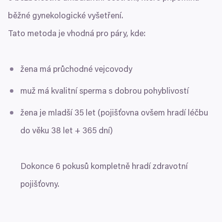
běžné gynekologické vyšetření.
Tato metoda je vhodná pro páry, kde:
žena má průchodné vejcovody
muž má kvalitní sperma s dobrou pohyblivostí
žena je mladší
35
let (pojišťovna ovšem hradí léčbu
do věku
38
let +
365
dní)
Dokonce
6
pokusů kompletně hradí zdravotní
pojišťovny.