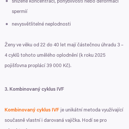
snížené koncentraci, pohyblivosti nebo deformaci
spermií
nevysvětlitelné neplodnosti
Ženy ve věku od
22
do
40
let mají částečnou úhradu
3
–
4
cyklů tohoto umělého oplodnění (k roku
2025
pojišťovna proplácí
39
000
Kč).
3
. Kombinovaný cyklus
IVF
Kombinovaný cyklus
IVF
je unikátní metoda využívající
současně vlastní i darovaná vajíčka. Hodí se pro