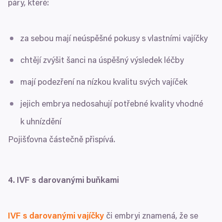
páry, které:
za sebou mají neúspěšné pokusy s vlastními vajíčky
chtějí zvýšit šanci na úspěšný výsledek léčby
mají podezření na nízkou kvalitu svých vajíček
jejich embrya nedosahují potřebné kvality vhodné
k uhnízdění
Pojišťovna částečně přispívá.
4
.
IVF
s darovanými buňkami
IVF
s darovanými vajíčky
či embryi znamená, že se