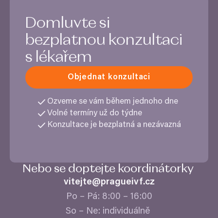
Domluvte si
bezplatnou konzultaci
s lékařem
Objednat konzultaci
Ozveme se vám během jednoho dne
Volné termíny už do týdne
Konzultace je bezplatná a nezávazná
Nebo se doptejte koordinátorky
vitejte@​pragueivf.​cz
Po – Pá:
8
:
00
–
16
:
00
So – Ne: individuálně