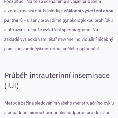
konzultací. Na té se seznámíme s vaším příběhem
a zdravotní historií. Následuje
základní vyšetření obou
partnerů
– u ženy provádíme gynekologickou prohlídku
a ultrazvuk, u muže vyšetření spermiogramu. Na
základě výsledků vám lékař navrhne individuální léčebný
plán s nejvhodnější metodou umělého oplodnění.
Průběh intrauterinní inseminace
(
IUI
)
Metoda začíná sledováním vašeho menstruačního cyklu
a případnou mírnou hormonální podporou pro dozrání