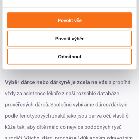
sociálních médií a analýze naší návštěvnosti využíváme
buňkami
soubory cookie. Informace o tom, jak náš web používáte,
sdílíme se svými partnery pro sociální média, inzerci a
Povolit vše
analýzy. Partneři tyto údaje mohou zkombinovat s
Pokud využíváme darovaná vajíčka, spermie či embrya,
dalšími informacemi, které jste jim poskytli nebo které
Povolit výběr
odpadá fáze stimulace a punkce. Místo toho
získali v důsledku toho, že používáte jejich služby.
připravujeme děložní sliznici
pomocí hormonální léčby
Odmítnout
na přijetí embrya
.
Výběr dárce nebo dárkyně je zcela na vás
a probíhá
vždy za asistence lékaře z naší rozsáhlé databáze
prověřených dárců. Společně vybíráme dárce/​dárkyni
podle fenotypových znaků jako jsou barva očí, vlasů či
kůže tak, aby dítě mělo co nejvíce podobných rysů
s rodiči. Všichni dárci procházejí důkladným zdravotním