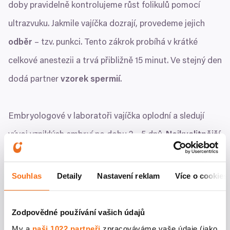
doby pravidelně kontrolujeme růst folikulů pomocí
ultrazvuku. Jakmile vajíčka dozrají, provedeme jejich
odběr
– tzv. punkci. Tento zákrok probíhá v krátké
celkové anestezii a trvá přibližně
15
minut. Ve stejný den
dodá partner
vzorek spermií
.
Embryologové v laboratoři vajíčka oplodní a sledují
vývoj vzniklých embryí po dobu
2
–
5
dnů.
Nejkvalitnější
embryo pak lékař přenese do dělohy
. Tento přenos je
obdobně jako inseminace krátký a bezbolestný. Zbylá
Souhlas
Detaily
Nastavení reklam
Více o cookies
další kvalitní embrya můžeme zamrazit pomocí
vitrifikace pro případné pozdější pokusy.
Zodpovědné používání vašich údajů
My a
naši 1022 partneři
zpracováváme vaše údaje (jako