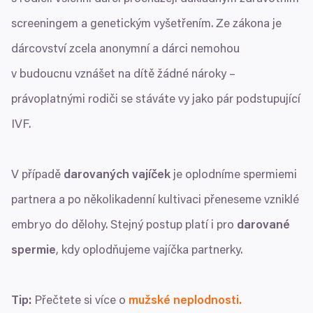
screeningem a genetickým vyšetřením. Ze zákona je
dárcovství zcela anonymní a dárci nemohou
v budoucnu vznášet na dítě žádné nároky –
právoplatnými rodiči se stáváte vy jako pár podstupující
IVF
.
V případě
darovaných vajíček
je oplodníme spermiemi
partnera a po několikadenní kultivaci přeneseme vzniklé
embryo do dělohy. Stejný postup platí i pro
darované
spermie
, kdy oplodňujeme vajíčka partnerky.
Tip:
Přečtete si více o
mužské neplodnosti.