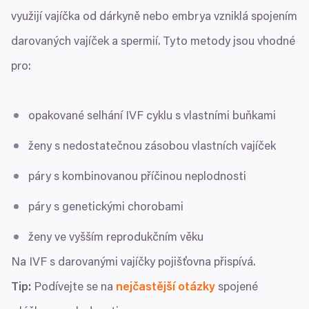
využijí vajíčka od dárkyně nebo embrya vzniklá spojením
darovaných vajíček a spermií. Tyto metody jsou vhodné
pro:
opakované selhání
IVF
cyklu s vlastními buňkami
ženy s nedostatečnou zásobou vlastních vajíček
páry s kombinovanou příčinou neplodnosti
páry s genetickými chorobami
ženy ve vyšším reprodukčním věku
Na
IVF
s darovanými vajíčky pojišťovna přispívá.
Tip:
Podívejte se na
nejčastější otázky
spojené