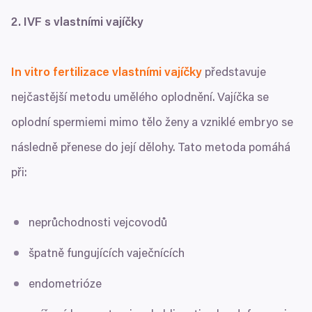
2
.
IVF
s vlastními vajíčky
In vitro fertilizace vlastními vajíčky
představuje
nejčastější metodu umělého oplodnění. Vajíčka se
oplodní spermiemi mimo tělo ženy a vzniklé embryo se
následně přenese do její dělohy. Tato metoda pomáhá
při:
neprůchodnosti vejcovodů
špatně fungujících vaječnících
endometrióze