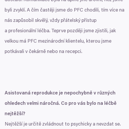
dostalo. Komunikace byla na úplně jiné úrovni, než jsme
byli zvyklí. A čím častěji jsme do
PFC
chodili, tím více na
nás zapůsobil skvělý, vždy přátelský přístup
a profesionální léčba. Teprve později jsme zjistili, jak
velkou má
PFC
mezinárodní klientelu, kterou jsme
potkávali v čekárně nebo na recepci.
Asistovaná reprodukce je nepochybně v různých
ohledech velmi náročná. Co pro vás bylo na léčbě
nejtěžší?
Nejtěžší je určitě zvládnout to psychicky a nevzdat se.