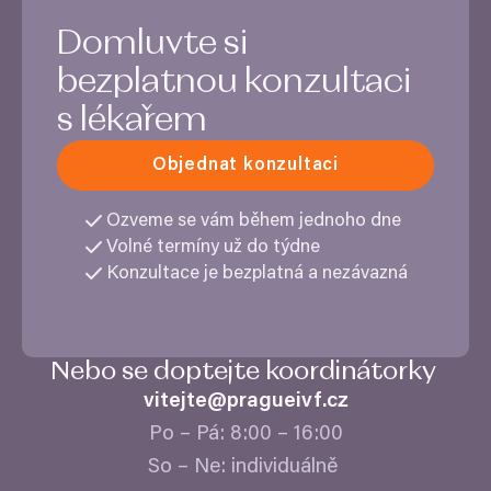
Domluvte si
bezplatnou konzultaci
s lékařem
Objednat konzultaci
Ozveme se vám během jednoho dne
Volné termíny už do týdne
Konzultace je bezplatná a nezávazná
Nebo se doptejte koordinátorky
vitejte@​pragueivf.​cz
Po – Pá:
8
:
00
–
16
:
00
So – Ne: individuálně