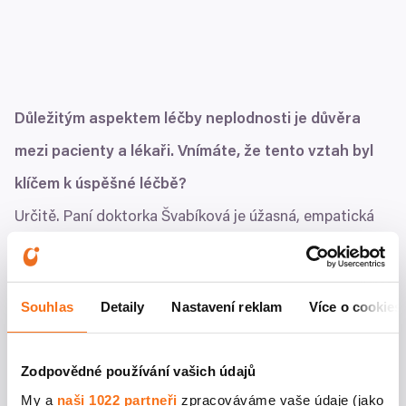
Důležitým aspektem léčby neplodnosti je důvěra
mezi pacienty a lékaři. Vnímáte, že tento vztah byl
klíčem k úspěšné léčbě?
Určitě. Paní doktorka Švabíková je úžasná, empatická
a na svém místě skvělá profesionálka. Slovy se nedá
popsat, jak moc si její pomoci vážíme, a já si na ni velmi
Souhlas
Detaily
Nastavení reklam
Více o cookies
často vzpomenu, když se dívám na naše dvě krásné,
zdravé děti, a vždy jí v duchu děkuji za to, že právě ona
Zodpovědné používání vašich údajů
měla to štěstí mě léčit. Byl to pro nás opravdu dlouhý
My a
naši 1022 partneři
zpracováváme vaše údaje (jako