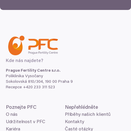
Kde nás najdete?
Prague Fertility Centre s.r.o.
Poliklinika Vysočany
Sokolovská
810
/
304
,
190
00
Praha
9
Recepce +
420
233
311
523
Poznejte
PFC
Nepřehlédněte
O nás
Příběhy našich klientů
Udržitelnost v PFC
Kontakty
Kariéra
Časté otázky