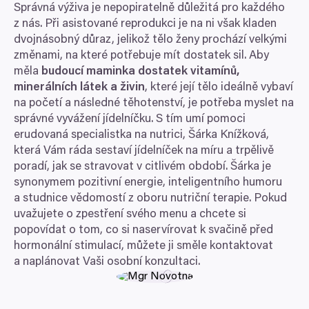
Správná výživa je nepopiratelně důležitá pro každého
z nás. Při asistované reprodukci je na ni však kladen
dvojnásobný důraz, jelikož tělo ženy prochází velkými
změnami, na které potřebuje mít dostatek sil. Aby
měla
budoucí maminka dostatek vitamínů,
minerálních látek a živin
, které její tělo ideálně vybaví
na početí a následné těhotenství, je potřeba myslet na
správné vyvážení jídelníčku. S tím umí pomoci
erudovaná specialistka na nutrici, Šárka Knížková,
která Vám ráda sestaví jídelníček na míru a trpělivě
poradí, jak se stravovat v citlivém období. Šárka je
synonymem pozitivní energie, inteligentního humoru
a studnice vědomostí z oboru nutriční terapie. Pokud
uvažujete o zpestření svého menu a chcete si
popovídat o tom, co si naservírovat k svačině před
hormonální stimulací, můžete ji směle kontaktovat
a naplánovat Vaši osobní konzultaci.