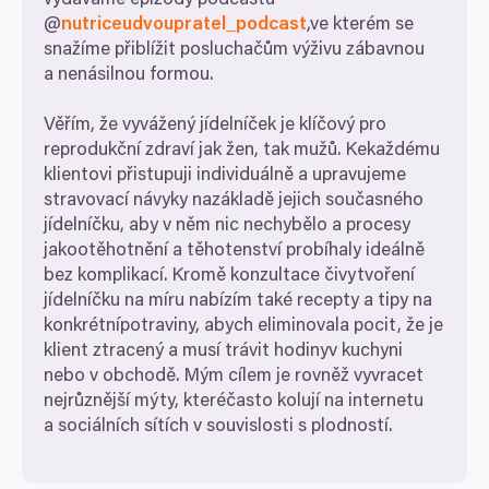
vydáváme epizody podcastu
@
nutriceudvoupratel_​podcast
,ve kterém se
snažíme přiblížit posluchačům výživu zábavnou
a nenásilnou formou.
Věřím, že vyvážený jídelníček je klíčový pro
reprodukční zdraví jak žen, tak mužů. Kekaždému
klientovi přistupuji individuálně a upravujeme
stravovací návyky nazákladě jejich současného
jídelníčku, aby v něm nic nechybělo a procesy
jakootěhotnění a těhotenství probíhaly ideálně
bez komplikací. Kromě konzultace čivytvoření
jídelníčku na míru nabízím také recepty a tipy na
konkrétnípotraviny, abych eliminovala pocit, že je
klient ztracený a musí trávit hodinyv kuchyni
nebo v obchodě. Mým cílem je rovněž vyvracet
nejrůznější mýty, kteréčasto kolují na internetu
a sociálních sítích v souvislosti s plodností.