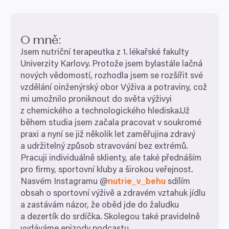
O mně:
Jsem nutriční terapeutka z
1
. lékařské fakulty
Univerzity Karlovy. Protože jsem bylastále lačná
nových vědomostí, rozhodla jsem se rozšířit své
vzdělání oinženýrský obor Výživa a potraviny, což
mi umožnilo proniknout do světa výživyi
z chemického a technologického hlediska.Už
během studia jsem začala pracovat v soukromé
praxi a nyní se již několik let zaměřujina zdravý
a udržitelný způsob stravování bez extrémů.
Pracuji individuálně sklienty, ale také přednáším
pro firmy, sportovní kluby a širokou veřejnost.
Nasvém Instagramu @
nutrie_​v_​behu
sdílím
obsah o sportovní výživě a zdravém vztahuk jídlu
a zastávám názor, že oběd jde do žaludku
a dezertík do srdíčka. Skolegou také pravidelně