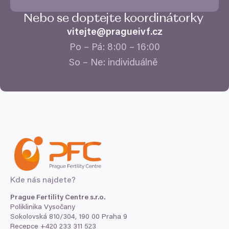
Nebo se doptejte koordinátorky
vitejte@​pragueivf.​cz
Po – Pá:
8
:
00
–
16
:
00
So – Ne: individuálně
Kde nás najdete?
Prague Fertility Centre s.r.o.
Poliklinika Vysočany
Sokolovská
810
/
304
,
190
00
Praha
9
Recepce +
420
233
311
523