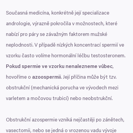
Současná medicína, konkrétně její specializace
andrologie, výrazně pokročila v možnostech, které
nabízí pro páry se závažným faktorem mužské
neplodnosti. V případě nízkých koncentrací spermií ve
vzorku často volíme hormonální léčbu testosteronem.
Pokud spermie ve vzorku nenalezneme vůbec
,
hovoříme o
azoospermii
. Její příčina může být tzv.
obstrukční (mechanická porucha ve vývodech mezi
varletem a močovou trubicí) nebo neobstrukční.
Obstrukční azospermie vzniká nejčastěji po zánětech,
vasectomii, nebo se jedná o vrozenou vadu vývoje