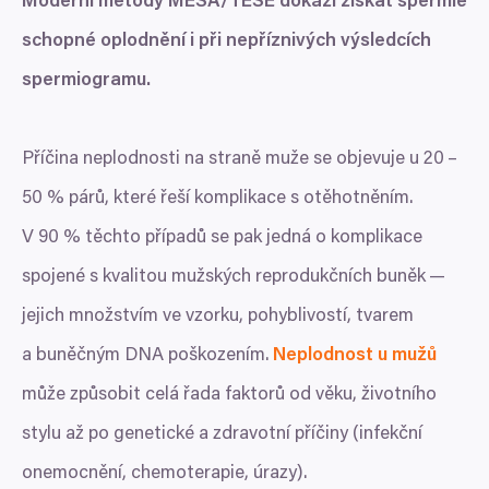
Moderní metody
MESA
/
TESE
dokáží získat spermie
schopné oplodnění i při nepříznivých výsledcích
spermiogramu.
Příčina neplodnosti na straně muže se objevuje u
20
–
50
% párů, které řeší komplikace s otěhotněním.
V
90
% těchto případů se pak jedná o komplikace
spojené s kvalitou mužských reprodukčních buněk —
jejich množstvím ve vzorku, pohyblivostí, tvarem
a buněčným
DNA
poškozením.
Neplodnost u mužů
může způsobit celá řada faktorů od věku, životního
stylu až po genetické a zdravotní příčiny (infekční
onemocnění, chemoterapie, úrazy).