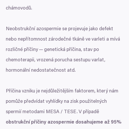
chámovodů.
Neobstrukční azospermie se projevuje jako defekt
nebo nepřítomnost zárodečné tkáně ve varleti a mívá
rozličné příčiny — genetická příčina, stav po
chemoterapii, vrozená porucha sestupu varlat,
hormonální nedostatečnost atd.
Příčina vzniku je nejdůležitějším faktorem, který nám
pomůže předvídat vyhlídky na zisk použitelných
spermií metodami
MESA
/
TESE
. V případě
obstrukční příčiny azospermie dosahujeme až
95
%