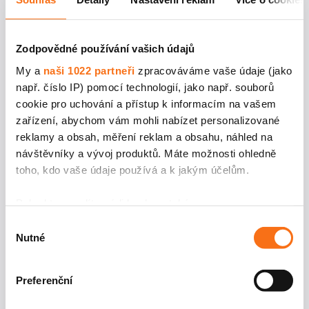
Jak
MESA
/
TESE
probíhá?
Zodpovědné používání vašich údajů
My a
naši 1022 partneři
zpracováváme vaše údaje (jako
např. číslo IP) pomocí technologií, jako např. souborů
MESA
i
TESE
jsou mikrochirurgické, minimálně
cookie pro uchování a přístup k informacím na vašem
zařízení, abychom vám mohli nabízet personalizované
invazivní metody prováděné pod optickým zvětšením.
reklamy a obsah, měření reklam a obsahu, náhled na
Při
MESA
(Microsurgical Epididymal Sperm
návštěvníky a vývoj produktů. Máte možnosti ohledně
toho, kdo vaše údaje používá a k jakým účelům.
Aspiration)
získáváme spermie nasátím přímo
z kanálků nadvarlete, kde spermie dozrávají a odkud
Pokud to povolíte, rádi bychom také:
následně putují do varlat. Vzorky ihned přebírá
Shromažďovali informace o vaší geografické
Výběr
Nutné
poloze, které mohou být přesné na několik metrů
souhlasu
laboratoř, analyzuje je, a pokud nenalezne minimálně
Identifikovali vaše zařízení pomocí aktivního
daný počet životaschopných spermií, můžeme nasátí
skenování pro konkrétní charakteristiky (otisk prstu)
Preferenční
Zjistěte více o tom, jak zpracováváme vaše osobní
opakovat. Pokud metodou
MESA
nezískáme spermie
údaje, a nastavte si předvolby v
části s podrobnostmi
.