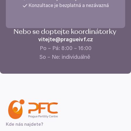
Konzultace je bezplatná a nezávazná
Nebo se doptejte koordinátorky
vitejte@​pragueivf.​cz
Po – Pá:
8
:
00
–
16
:
00
So – Ne: individuálně
Kde nás najdete?