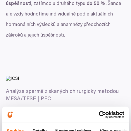
úspěšnosti
, zatímco u druhého typu
do
50
%
. Šance
ale vždy hodnotíme individuálně podle aktuálních
hormonálních výsledků a anamnézy předchozích
zákroků a jejich úspěšnosti.
Analýza spermií ziskaných chirurgicky metodou
MESA
/
TESE
|
PFC
Souhlas
Detaily
Nastavení reklam
Více o cookies