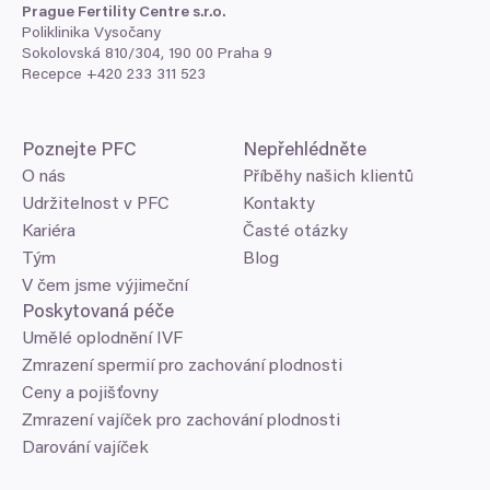
Prague Fertility Centre s.r.o.
Poliklinika Vysočany
Sokolovská
810
/
304
,
190
00
Praha
9
Recepce +
420
233
311
523
Poznejte
PFC
Nepřehlédněte
O nás
Příběhy našich klientů
Udržitelnost v PFC
Kontakty
Kariéra
Časté otázky
Tým
Blog
V čem jsme výjimeční
Poskytovaná péče
Umělé oplodnění IVF
Zmrazení spermií pro zachování plodnosti
Ceny a pojišťovny
Zmrazení vajíček pro zachování plodnosti
Darování vajíček