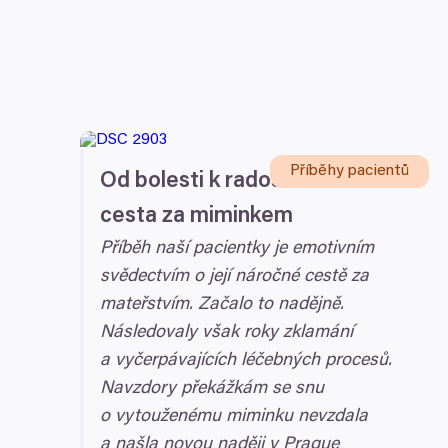
Příběhy pacientů
Od bolesti k radosti: Dlouhá
cesta za miminkem
Příběh naší pacientky je emotivním
svědectvím o její náročné cestě za
mateřstvím. Začalo to nadějně.
Následovaly však roky zklamání
a vyčerpávajících léčebných procesů.
Navzdory překážkám se snu
o vytouženému miminku nevzdala
a našla novou naději v Prague