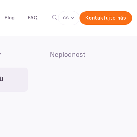
Blog
FAQ
Kontaktujte nás
CS
y
Neplodnost
íček pro zachování plodnosti
Darování vajíček
ermií pro zachování plodnosti
tů