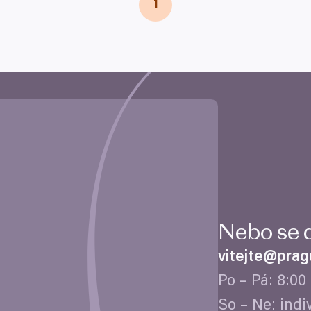
1
Nebo se 
vitejte@​pragu
Po – Pá:
8
:
00
So – Ne: ind