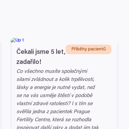
Příběhy pacientů
Čekali jsme
5
let, nakonec se
zadařilo!
Co všechno musíte společnými
silami zvládnout a kolik trpělivosti,
lásky a energie je nutné vydat, než
se na vás usměje štěstí v podobě
vlastní zdravé ratolesti? I s tím se
svěřila jedna z pacientek Prague
Fertility Centre, která se rozhodla
inspirovat další páry a dodat jim tak