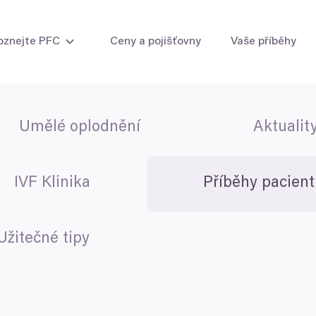
oznejte PFC
Ceny a pojišťovny
Vaše příběhy
Umělé oplodnění
Aktualit
i žen
Intrauterinní inseminace
Zmrazení vaj
ti muže
Umělé oplodnění (IVF)
Zmrazení sp
IVF s vlastními vajíčky
IVF s vlastními i darovanými vajíčky
IVF Klinika
Příběhy pacien
IVF s darovanými vajíčky
IVF s darovanými embryi
Laboratorní metody
Užitečné tipy