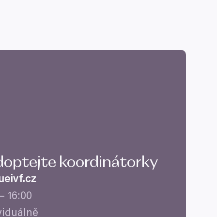
doptejte koordinátorky
eivf.​cz
–
16
:
00
ividuálně