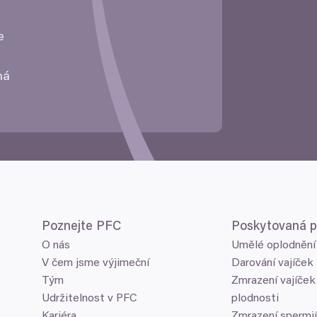
ne
zná
Poznejte
PFC
Poskytovaná 
O nás
Umělé oplodnění
V čem jsme výjimeční
Darování vajíček
Tým
Zmrazení vajíček
Udržitelnost v PFC
plodnosti
Kariéra
Zmrazení spermií