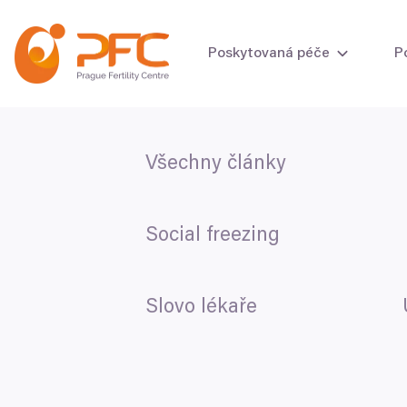
Přeskočit na obsah
Poskytovaná péče
P
Všechny články
Vyšetření plodnost
Vyšetření plodnos
Social freezing
Slovo lékaře