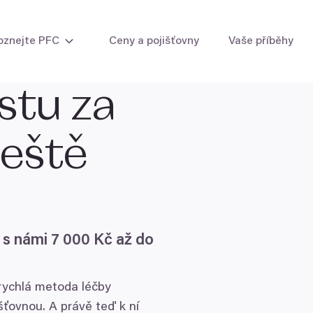
oznejte PFC
Ceny a pojišťovny
Vaše příběhy
stu za
i žen
Intrauterinní inseminace
Zmrazení vaj
eště
ti muže
Umělé oplodnění (IVF)
Zmrazení sp
IVF s vlastními vajíčky
IVF s vlastními i darovanými vajíčky
IVF s darovanými vajíčky
IVF s darovanými embryi
Laboratorní metody
 s námi
7
000
Kč až do
 rychlá metoda léčby
šťovnou. A právě teď k ní