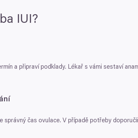
čba
IUI
?
rmín a připraví podklady. Lékař s vámi sestaví ana
ání
me správný čas ovulace. V případě potřeby doporuč