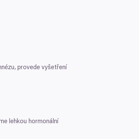
mnézu, provede vyšetření
íme lehkou hormonální