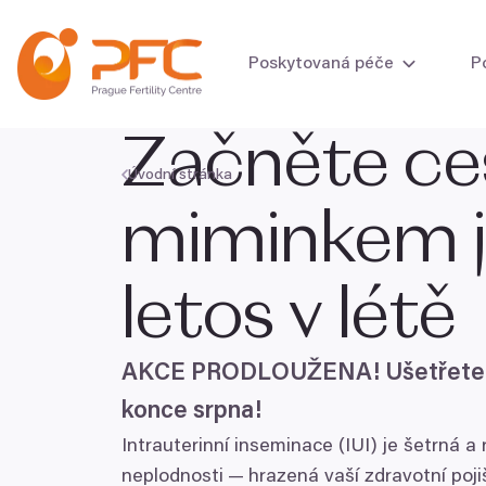
Přeskočit na obsah
Poskytovaná péče
P
Začněte ce
Úvodní stránka
Vyšetření plodnost
miminkem j
Vyšetření plodnos
letos v létě
AKCE
PRODLOUŽENA
! Ušetřete
konce srpna!
Intrauterinní inseminace (
IUI
) je šetrná a
neplodnosti — hrazená vaší zdravotní poji