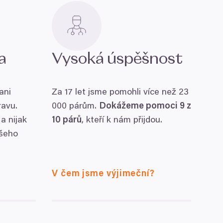
da
Vysoká úspěšnost
ani
Za
17
let jsme pomohli více než
23
ravu.
000
párům.
Dokážeme pomoci
9
z
a nijak
10
párů
, kteří k nám přijdou.
šeho
V čem jsme výjimeční?