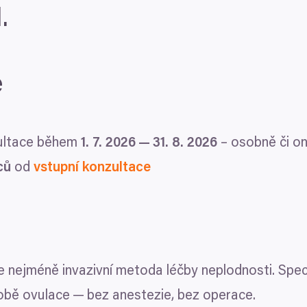
I
.
e
zultace během
1
.
7
.
2026
—
31
.
8
.
2026
– osobně či on
ců
od
vstupní konzultace
Detaily
Nastavení reklam
ch údajů
cováváme vaše údaje (jako např. číslo IP) pomocí technologií, 
formacím na vašem zařízení, abychom vám mohli nabízet person
je nejméně invazivní metoda léčby neplodnosti. Spe
led na návštěvníky a vývoj produktů. Máte možnosti ohledně to
obě ovulace — bez anestezie, bez operace.