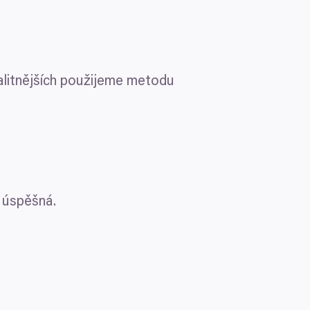
alitnějších použijeme metodu
a úspěšná.