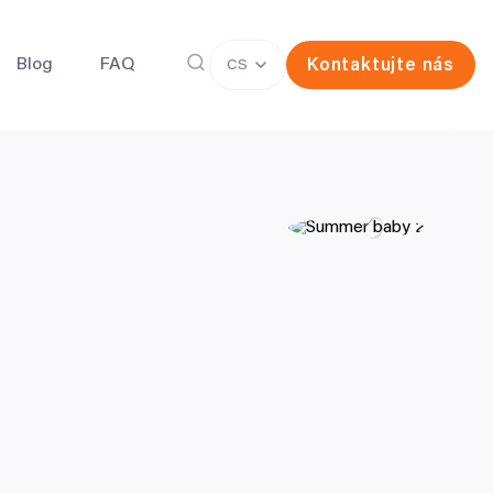
Blog
FAQ
Kontaktujte nás
CS
íček pro zachování plodnosti
Darování vajíček
ermií pro zachování plodnosti