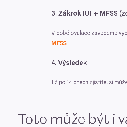
3
. Zákrok
IUI
+
MFSS
(z
V době ovulace zavedeme vybr
MFSS
.
4
. Výsledek
Již po
14
dnech zjistíte, si můž
Toto může být i v