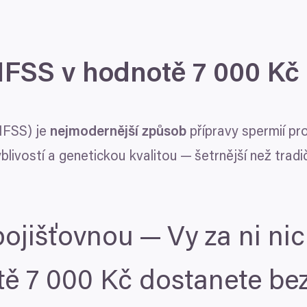
FSS
v hodnotě
7
000
Kč
FSS
) je
nejmodernější způsob
přípravy spermií pr
livostí a genetickou kvalitou — šetrnější než tradič
ojišťovnou — Vy za ni nic 
tě
7
000
Kč dostanete bez