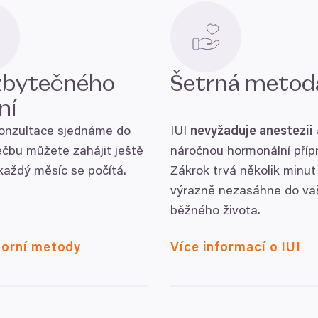
zbytečného
Šetrná meto
ní
onzultace sjednáme do
IUI
nevyžaduje anestezii
éčbu můžete zahájit ještě
náročnou hormonální příp
 každý měsíc se počítá.
Zákrok trvá několik minut 
výrazně nezasáhne do va
běžného života.
torní metody
Více informací o IUI