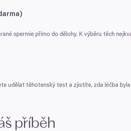
darma)
ané spermie přímo do dělohy. K výběru těch nejkv
ete udělat těhotenský test a zjistíte, zda léčba byl
áš příběh