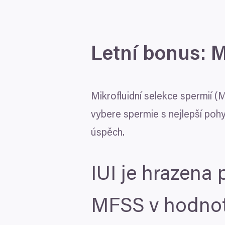
Letní bonus:
M
Mikrofluidní selekce spermií (
M
vybere spermie s nejlepší pohyb
úspěch.
IUI
je hrazena p
MFSS
v hodno