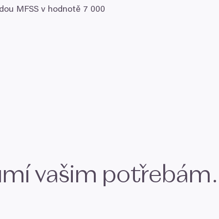
odou
MFSS
v hodnotě
7
000
ozumí vašim potřebám