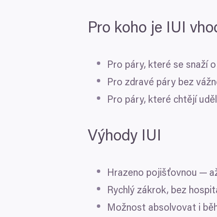
Pokud to povolíte, rádi bych
Pro koho je
IUI
vho
Shromažďovali inform
Identifikovali vaše za
Výběr
Zjistěte více o tom, jak zpr
Nutné
souhlasu
Pro páry, které se snaží 
můžete kdykoliv změnit nebo 
Pro zdravé páry bez vážn
K personalizaci obsahu a re
Pro páry, které chtějí udě
cookie. Informace o tom, jak
tyto údaje mohou zkombinovat
Odmítnout
používáte jejich služby.
Výhody
IUI
Hrazeno pojišťovnou — 
Rychlý zákrok, bez hospit
Možnost absolvovat i běh