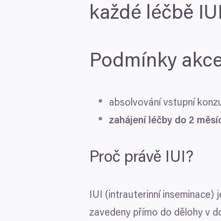
každé léčbě
IU
Podmínky akc
absolvování vstupní kon
zahájení léčby do
2
měsí
Souhlas
Proč právě
IUI
?
Zodpovědné používání vaši
My a
naši 1022 partneři
zpra
pro uchování a přístup k in
IUI
(intrauterinní inseminace) 
měření reklam a obsahu, náh
zavedeny přímo do dělohy v d
k jakým účelům.