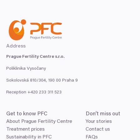
Address
Prague Fertility Centre s.r.o.
Poliklinika Vysočany
Sokolovská
810
/
304
,
190
00
Praha
9
Reception +
420
233
311
523
Get to know
PFC
Don’t miss out
About Prague Fertility Centre
Your stories
Treatment prices
Contact us
Sustainability in PFC
FAQs