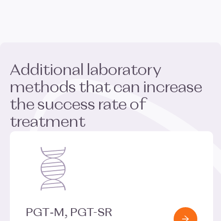
Additional laboratory
methods that can increase
the success rate of
treatment
Souhlas
Detaily
Nastavení reklam
Více o cookies
Zodpovědné používání vašich údajů
My a
naši 1022 partneři
zpracováváme vaše údaje (jako
PGT
‑M,
PGT-SR
např. číslo IP) pomocí technologií, jako např. souborů