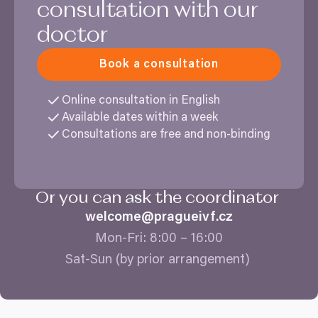
soubory cookie. Informace o tom, jak náš web používáte,
consultation with our
sdílíme se svými partnery pro sociální média, inzerci a
Povolit vše
doctor
analýzy. Partneři tyto údaje mohou zkombinovat s
dalšími informacemi, které jste jim poskytli nebo které
Book a consultation
Povolit výběr
získali v důsledku toho, že používáte jejich služby.
Online consultation in English
Odmítnout
Available dates within a week
Consultations are free and non-binding
Or you can ask the coordinator
welcome@​pragueivf.​cz
Mon-Fri:
8
:
00
–
16
:
00
Sat-Sun (by prior arrangement)